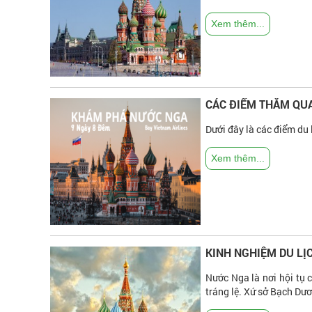
Xem thêm...
CÁC ĐIỂM THĂM QUA
Dưới đây là các điểm du 
Xem thêm...
KINH NGHIỆM DU LỊ
Nước Nga là nơi hội tụ 
tráng lệ. Xứ sở Bạch Dươ