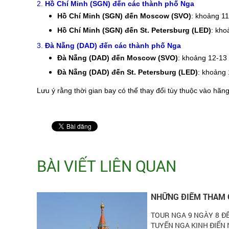
2.
Hồ Chí Minh (SGN) đến các thành phố Nga
Hồ Chí Minh (SGN) đến Moscow (SVO)
: khoảng 11
Hồ Chí Minh (SGN) đến St. Petersburg (LED)
: kho
3.
Đà Nẵng (DAD) đến các thành phố Nga
Đà Nẵng (DAD) đến Moscow (SVO)
: khoảng 12-13
Đà Nẵng (DAD) đến St. Petersburg (LED)
: khoảng 
Lưu ý rằng thời gian bay có thể thay đổi tùy thuộc vào hã
BÀI VIẾT LIÊN QUAN
NHỮNG ĐIỂM THAM Q
TOUR NGA 9 NGÀY 8 Đ
TUYẾN NGA KINH ĐIỂN NH