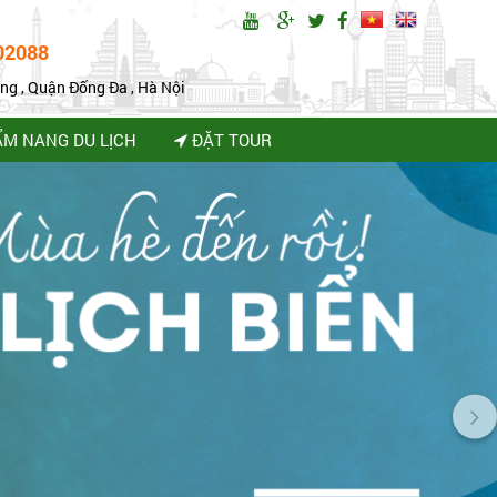
02088
ng , Quận Đống Đa , Hà Nội
ẨM NANG DU LỊCH
ĐẶT TOUR