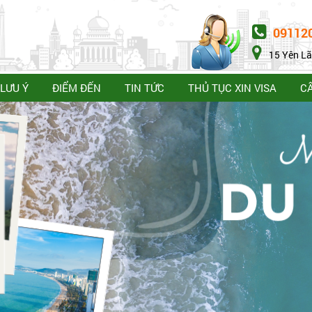
09112
15 Yên Lã
LƯU Ý
ĐIỂM ĐẾN
TIN TỨC
THỦ TỤC XIN VISA
C