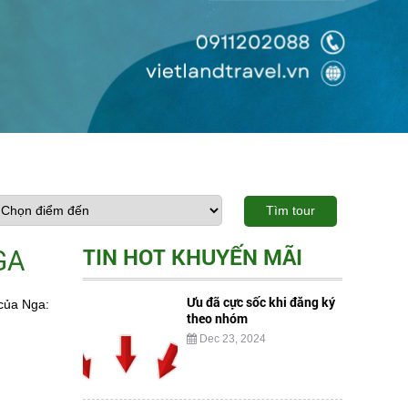
Tìm tour
GA
TIN HOT KHUYẾN MÃI
Ưu đã cực sốc khi đăng ký
 của Nga:
theo nhóm
Dec 23, 2024