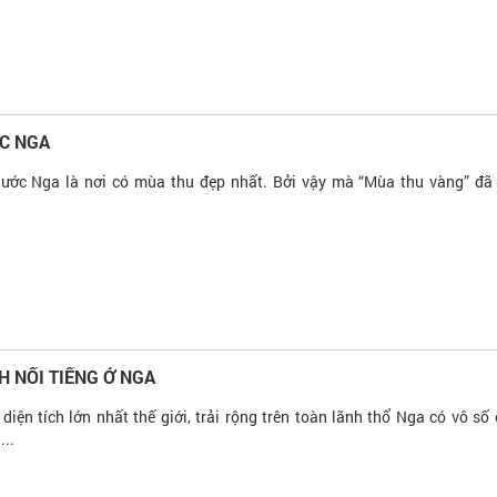
C NGA
 nước Nga là nơi có mùa thu đẹp nhất. Bởi vậy mà “Mùa thu vàng” đã
H NỔI TIẾNG Ở NGA
diện tích lớn nhất thế giới, trải rộng trên toàn lãnh thổ Nga có vô số
...