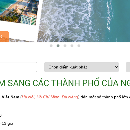
G
NAM SANG CÁC THÀNH PHỐ CỦA N
a
Việt Nam
(
Hà Nội, Hồ Chí Minh, Đà Nẵng
) đến một số thành phố lớn
ờ
-13 giờ