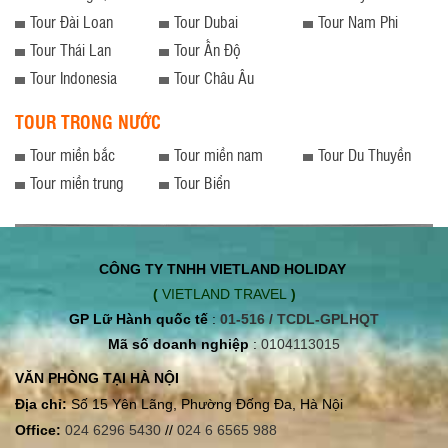
Grand Caravan 208B-EX thương hiệu
Tour Đài Loan
Tour Dubai
Tour Nam Phi
Mỹ mới nhất của chúng tôi có thể
Tour Thái Lan
Tour Ấn Độ
chuyên chở đến 12 hành khách, đảm
bảo tầm nhìn tuyệt vời cho tất cả mọi
Tour Indonesia
Tour Châu Âu
người.
TOUR TRONG NƯỚC
Tour miền bắc
Tour miền nam
Tour Du Thuyền
Tour miền trung
Tour Biển
CÔNG TY TNHH VIETLAND HOLIDAY
(
VIETLAND TRAVEL
)
GP Lữ Hành quốc tế
:
01-516 / TCDL-GPLHQT
Mã số doanh nghiệp
:
0104113015
VĂN PHÒNG TẠI HÀ NỘI
Địa chỉ:
Số 15 Yên Lãng, Phường Đống Đa, Hà Nội
Office:
024 6296 5430
//
024 6 6565 988