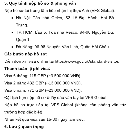
5. Quy trình nộp hồ sơ & phỏng vấn
Nộp hồ sơ tại trung tâm tiếp nhận thị thực Anh (VFS Global):
Hà Nội: Tòa nhà Gelex, 52 Lê Đại Hành, Hai Bà
Trưng.
TP. HCM: Lầu 5, Tòa nhà Resco, 94-96 Nguyễn Du,
Quận 1.
Đà Nẵng: 96-98 Nguyễn Văn Linh, Quận Hải Châu.
Các bước nộp hồ sơ:
Điền đơn xin visa online tại https://www.gov.uk/standard-visitor.
Thanh toán lệ phí visa:
Visa 6 tháng: 115 GBP (~3.500.000 VNĐ).
Visa 2 năm: 432 GBP (~13.000.000 VNĐ).
Visa 5 năm: 771 GBP (~23.000.000 VNĐ).
Đặt lịch hẹn nộp hồ sơ & lấy dấu vân tay tại VFS Global.
Nộp hồ sơ trực tiếp tại VFS Global (không cần phỏng vấn trừ
trường hợp đặc biệt).
Nhận kết quả visa sau 15-30 ngày làm việc.
6. Lưu ý quan trọng