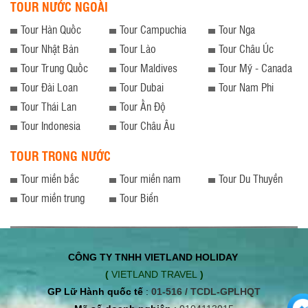
TOUR NƯỚC NGOÀI
nhận, mang đến một tầm nhìn hoàn
toàn khác biệt so với ngắm cảnh từ du
Tour Hàn Quốc
Tour Campuchia
thuyền. Từ trên không, những hòn đảo
Tour Nga
lớn nhỏ lộ rõ hình hài là những dãy núi
Tour Nhật Bản
Tour Lào
Tour Châu Úc
trùng điệp mang dang dấp uốn lượn
một "Hạ Long" - một con rồng bay
Tour Trung Quốc
Tour Maldives
Tour Mỹ - Canada
xuống. Chiếc thủy phi cơ Cessna
Grand Caravan 208B-EX thương hiệu
Tour Đài Loan
Tour Dubai
Tour Nam Phi
Mỹ mới nhất của chúng tôi có thể
Tour Thái Lan
Tour Ấn Độ
chuyên chở đến 12 hành khách, đảm
bảo tầm nhìn tuyệt vời cho tất cả mọi
Tour Indonesia
Tour Châu Âu
người.
TOUR TRONG NƯỚC
Tour miền bắc
Tour miền nam
Tour Du Thuyền
Tour miền trung
Tour Biển
CÔNG TY TNHH VIETLAND HOLIDAY
(
VIETLAND TRAVEL
)
GP Lữ Hành quốc tế
:
01-516 / TCDL-GPLHQT