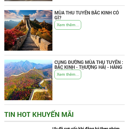
MÙA THU TUYẾN BẮC KINH CÓ
GÌ?
Xem thêm...
CUNG ĐƯỜNG MÙA THU TUYẾN :
BẮC KINH - THƯỢNG HẢI - HÀNG
CHÂU - Ô TRẤN - TÔ CHÂU
Xem thêm...
TIN HOT KHUYẾN MÃI
Ưu đã cực sốc khi đăng ký theo nhóm