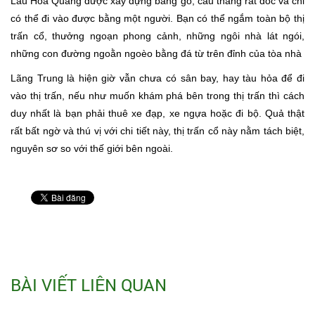
Lầu Hoa Quang được xây dựng bằng gỗ, cầu thang rất dốc và chỉ
có thể đi vào được bằng một người. Bạn có thể ngắm toàn bộ thị
trấn cổ, thưởng ngoạn phong cảnh, những ngôi nhà lát ngói,
những con đường ngoằn ngoèo bằng đá từ trên đỉnh của tòa nhà
Lãng Trung là hiện giờ vẫn chưa có sân bay, hay tàu hỏa để đi
vào thị trấn, nếu như muốn khám phá bên trong thị trấn thì cách
duy nhất là bạn phải thuê xe đạp, xe ngựa hoặc đi bộ. Quả thật
rất bất ngờ và thú vị với chi tiết này, thị trấn cổ này nằm tách biệt,
nguyên sơ so với thế giới bên ngoài.
BÀI VIẾT LIÊN QUAN