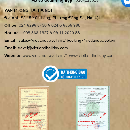
Mã số doanh nghiệp
:
0104113015
VĂN PHÒNG TẠI HÀ NỘI
Địa chỉ:
Số 15 Yên Lãng, Phường Đống Đa, Hà Nội
Office:
024 6296 5430
//
024 6 6565 988
Hotline
:
098 868 1927
//
09 11 2020 88
Email
: sales@vietlandtravel.vn // booking@vietlandtravel.vn
Email:
travel@vietlandholiday.com
Website
:
www.vietlandtravel.vn
//
www.vietlandholiday.com