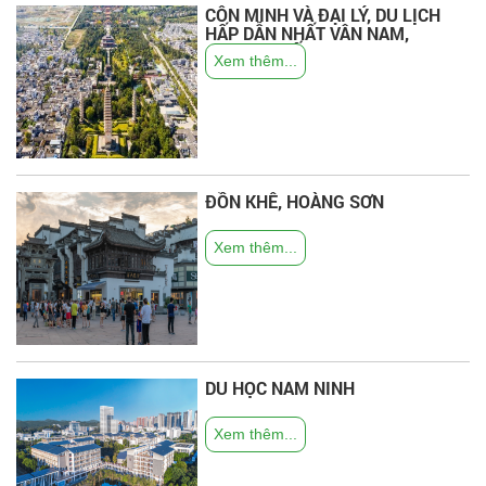
CÔN MINH VÀ ĐẠI LÝ, DU LỊCH
HẤP DẪN NHẤT VÂN NAM,
TRUNG QUỐC.
Xem thêm...
ĐỒN KHÊ, HOÀNG SƠN
Xem thêm...
DU HỌC NAM NINH
Xem thêm...