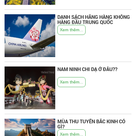
DANH SÁCH HÃNG HÀNG KHÔNG
HÀNG ĐẦU TRUNG QUỐC
Xem thêm...
NAM NINH CHI DẠ Ở ĐÂU??
Xem thêm...
MÙA THU TUYẾN BẮC KINH CÓ
GÌ?
Xem thêm...