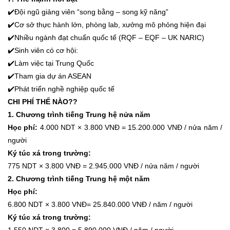
✔️
Đội ngũ giảng viên “song bằng – song kỹ năng”
✔️
Cơ sở thực hành lớn, phòng lab, xưởng mô phỏng hiện đại
✔️
Nhiều ngành đạt chuẩn quốc tế (RQF – EQF – UK NARIC)
✔️
Sinh viên có cơ hội:
✔️
Làm việc tại Trung Quốc
✔️
Tham gia dự án ASEAN
✔️
Phát triển nghề nghiệp quốc tế
CHI PHÍ THẾ NÀO??
1. Chương trình tiếng Trung hệ nửa năm
Học phí:
4.000 NDT × 3.800 VNĐ = 15.200.000 VNĐ / nửa năm /
người
Ký túc xá trong trường:
775 NDT × 3.800 VNĐ = 2.945.000 VNĐ / nửa năm / người
2. Chương trình tiếng Trung hệ một năm
Học phí:
6.800 NDT × 3.800 VNĐ= 25.840.000 VNĐ / năm / người
Ký túc xá trong trường: