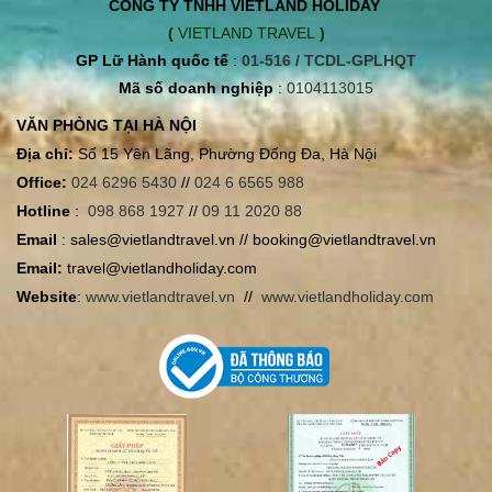
CÔNG TY TNHH VIETLAND HOLIDAY
(
VIETLAND TRAVEL
)
GP Lữ Hành quốc tế
:
01-516 / TCDL-GPLHQT
Mã số doanh nghiệp
:
0104113015
VĂN PHÒNG TẠI HÀ NỘI
Địa chỉ:
Số 15 Yên Lãng, Phường Đống Đa, Hà Nội
Office:
024 6296 5430
//
024 6 6565 988
Hotline
:
098 868 1927
//
09 11 2020 88
Email
: sales@vietlandtravel.vn // booking@vietlandtravel.vn
Email:
travel@vietlandholiday.com
Website
:
www.vietlandtravel.vn
//
www.vietlandholiday.com