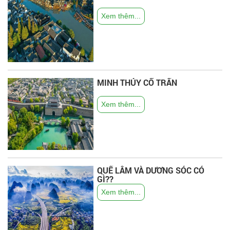
Xem thêm...
MINH THỦY CỔ TRẤN
Xem thêm...
QUẾ LÂM VÀ DƯƠNG SÓC CÓ
GÌ??
Xem thêm...