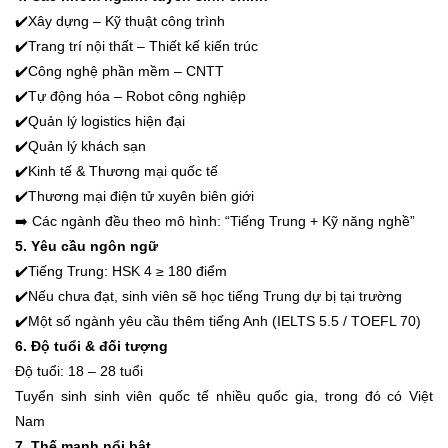
✔️
Xây dựng – Kỹ thuật công trình
✔️
Trang trí nội thất – Thiết kế kiến trúc
✔️
Công nghệ phần mềm – CNTT
✔️
Tự động hóa – Robot công nghiệp
✔️
Quản lý logistics hiện đại
✔️
Quản lý khách sạn
✔️
Kinh tế & Thương mại quốc tế
✔️
Thương mại điện tử xuyên biên giới
➡️ Các ngành đều theo mô hình: “Tiếng Trung + Kỹ năng nghề”
5. Yêu cầu ngôn ngữ
✔️
Tiếng Trung: HSK 4 ≥ 180 điểm
✔️
Nếu chưa đạt, sinh viên sẽ học tiếng Trung dự bị tại trường
✔️
Một số ngành yêu cầu thêm tiếng Anh (IELTS 5.5 / TOEFL 70)
6. Độ tuổi & đối tượng
Độ tuổi: 18 – 28 tuổi
Tuyển sinh sinh viên quốc tế nhiều quốc gia, trong đó có Việt
Nam
7. Thế mạnh nổi bật