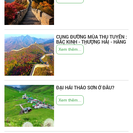
CUNG ĐƯỜNG MÙA THU TUYẾN :
BẮC KINH - THƯỢNG HẢI - HÀNG
CHÂU - Ô TRẤN - TÔ CHÂU
Xem thêm...
ĐẠI HẢI THẢO SƠN Ở ĐÂU?
Xem thêm...