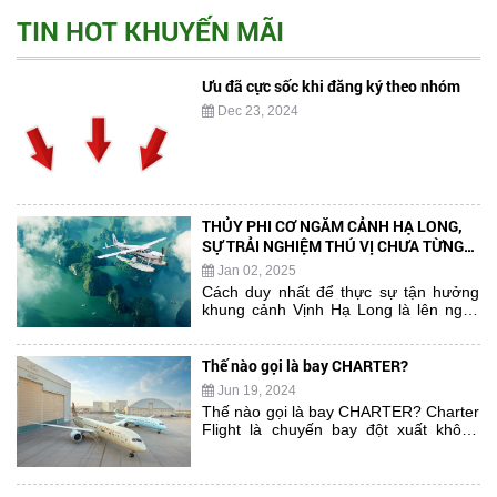
TIN HOT KHUYẾN MÃI
Ưu đã cực sốc khi đăng ký theo nhóm
Dec 23, 2024
THỦY PHI CƠ NGẮM CẢNH HẠ LONG,
SỰ TRẢI NGHIỆM THÚ VỊ CHƯA TỪNG
CÓ...
Jan 02, 2025
Cách duy nhất để thực sự tận hưởng
khung cảnh Vịnh Hạ Long là lên ngay
một chuyến bay ngắm cảnh. Chiêm
ngưỡng cảnh biển tráng lệ với gần
2000 hòn đảo đá vôi trùng điệp nhô lên
Thế nào gọi là bay CHARTER?
từ mặt nước xanh như ngọc trải rộng
Jun 19, 2024
trên một khu vực gần 2000km vuông.
Thế nào gọi là bay CHARTER? Charter
Ngắm toàn bộ sự kỳ diệu của thiên
Flight là chuyến bay đột xuất không
nhiên ban tặng cho chúng ta.. Xuất
nằm trong lộ trình của hãng hàng
phát từ cảng Tuần Châu với màn cất
không thông thường. Các chuyến bay
và hạ cánh trên mặt nước, chuyến bay
thuê trọn gói có thể mang lại nhiều lợi
ngắm cảnh dài 25 phút (Từ cảng Tuần