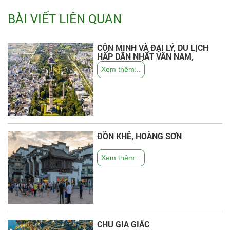
BÀI VIẾT LIÊN QUAN
CÔN MINH VÀ ĐẠI LÝ, DU LỊCH
HẤP DẪN NHẤT VÂN NAM,
TRUNG QUỐC.
Xem thêm...
ĐỒN KHÊ, HOÀNG SƠN
Xem thêm...
CHU GIA GIÁC