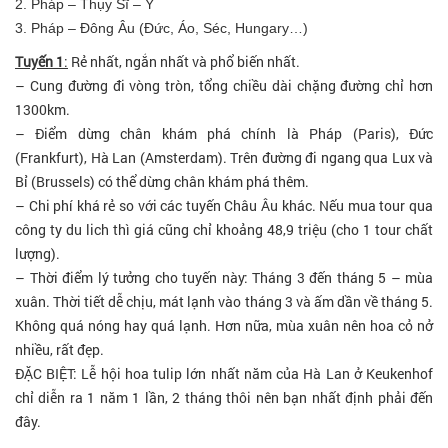
2. Pháp – Thụy Sĩ – Ý
3. Pháp – Đông Âu (Đức, Áo, Séc, Hungary…)
Tuyến 1
:
Rẻ nhất, ngắn nhất và phổ biến nhất.
– Cung đường đi vòng tròn, tổng chiều dài chặng đường chỉ hơn
1300km.
– Điểm dừng chân khám phá chính là Pháp (Paris), Đức
(Frankfurt), Hà Lan (Amsterdam). Trên đường đi ngang qua Lux và
Bỉ (Brussels) có thể dừng chân khám phá thêm.
– Chi phí khá rẻ so với các tuyến Châu Âu khác. Nếu mua tour qua
công ty du lich thì giá cũng chỉ khoảng 48,9 triệu (cho 1 tour chất
lượng).
– Thời điểm lý tưởng cho tuyến này: Tháng 3 đến tháng 5 – mùa
xuân. Thời tiết dễ chịu, mát lạnh vào tháng 3 và ấm dần về tháng 5.
Không quá nóng hay quá lạnh. Hơn nữa, mùa xuân nên hoa cỏ nở
nhiều, rất đẹp.
ĐẶC BIỆT: Lễ hội hoa tulip lớn nhất năm của Hà Lan ở Keukenhof
chỉ diễn ra 1 năm 1 lần, 2 tháng thôi nên bạn nhất định phải đến
đây.