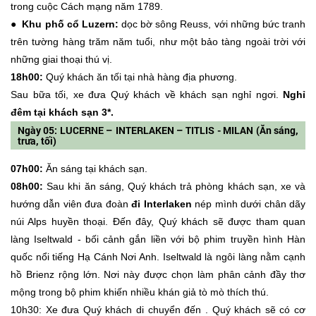
trong cuộc Cách mạng năm 1789.
● Khu phố cổ Luzern:
dọc bờ sông Reuss, với những bức tranh
trên tường hàng trăm năm tuổi, như một bảo tàng ngoài trời với
những giai thoại thú vị.
18h00:
Quý khách ăn tối tại nhà hàng địa phương.
Sau bữa tối, xe đưa Quý khách về khách sạn nghỉ ngơi.
Nghỉ
đêm tại khách sạn 3*.
Ngày 05: LUCERNE – INTERLAKEN – TITLIS - MILAN (Ăn sáng,
trưa, tối)
07h00:
Ăn sáng tại khách sạn.
08h00:
Sau khi ăn sáng, Quý khách trả phòng khách sạn, xe và
hướng dẫn viên đưa đoàn
đi Interlaken
nép mình dưới chân dãy
núi Alps huyền thoại. Đến đây, Quý khách sẽ được tham quan
làng Iseltwald - bối cảnh gắn liền với bộ phim truyền hình Hàn
quốc nổi tiếng Hạ Cánh Nơi Anh. Iseltwald là ngôi làng nằm cạnh
hồ Brienz rộng lớn. Nơi này được chọn làm phân cảnh đầy thơ
mộng trong bộ phim khiến nhiều khán giả tò mò thích thú.
10h30: Xe đưa Quý khách di chuyển đến . Quý khách sẽ có cơ