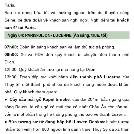
Paris.
Sau khi dùng bữa tối và thưởng ngoạn trên du thuyền sông
Seine, xe đưa đoàn về khách sạn nghỉ ngơi. Nghỉ đêm
tại khách
sạn 4* tại Paris.
Ngày 04: PARIS-DIJON- LUCERNE (Ăn sáng, trưa, tối)
07h00:
Đoàn ăn sáng khách sạn và làm thủ tục trả phòng.
08h00:
Xe và HDV đón quý khách di chuyển đến thành phố
Dijon.
12h00: Quý khách ăn trưa tại nhà hàng tại Dijon.
13h30: Đoàn tiếp tục khởi hành
đến thành phố Lucerne
của
Thụy Sĩ, một thành phố nhiều du khách mong muốn được khám
phá. Quý khách tham quan:
● Cây cầu mái gỗ Kapellbrucke
: cầu dài 204m, bắc ngang qua
sông Reuss, là cầu gỗ có mái che cổ nhất Châu Âu còn tồn tại;
vốn là một phần trong hệ thống phòng thủ bảo vệ thành Luzern.
● Bức tượng sư tử đang hấp hối Lowen Denkmal:
bức tượng
nhằm tôn vinh hơn 800 người lính đánh thuê Thụy Sỹ đã xả thân