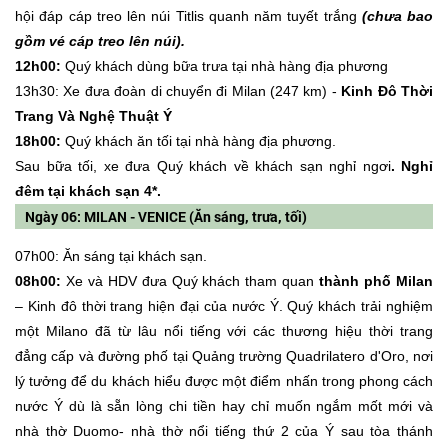
hội đáp cáp treo lên núi Titlis quanh năm tuyết trắng
(chưa bao
gồm vé cáp treo lên núi).
12h00:
Quý khách dùng bữa trưa tại nhà hàng địa phương
13h30: Xe đưa đoàn di chuyển đi Milan (247 km) -
Kinh Đô Thời
Trang Và Nghệ Thuật Ý
18h00:
Quý khách ăn tối tại nhà hàng địa phương.
Sau bữa tối, xe đưa Quý khách về khách sạn nghỉ ngơi
. Nghỉ
đêm tại khách sạn 4*.
Ngày 06: MILAN - VENICE (Ăn sáng, trưa, tối)
07h00: Ăn sáng tại khách sạn.
08h00:
Xe và HDV đưa Quý khách tham quan
thành phố Milan
– Kinh đô thời trang hiện đại của nước Ý. Quý khách trải nghiệm
một Milano đã từ lâu nổi tiếng với các thương hiệu thời trang
đẳng cấp và đường phố tại Quảng trường Quadrilatero d'Oro, nơi
lý tưởng để du khách hiểu được một điểm nhấn trong phong cách
nước Ý dù là sẵn lòng chi tiền hay chỉ muốn ngắm mốt mới và
nhà thờ Duomo- nhà thờ nổi tiếng thứ 2 của Ý sau tòa thánh