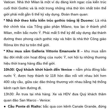
Vatican. Nhà thờ Milan là một ví dụ đáng kinh ngạc của kiến trúc
cuối thời Gothic và là một trong những nhà thờ lớn nhất trên thế
giới phải mất gần 6 thế kỷ xây dựng. Đoàn tham quan:
* Nhà thờ theo kiểu kiến trúc gothic tráng lệ Duomo:
Là nhà
thờ chính tòa của Tổng giáo phận Milano, tọa lạc ở thành phố
Milan, miền bắc nước Ý. Phải mất 5 thế kỷ để xây dựng đại thánh
đường theo phong cách gothic này và hiện là nhà thờ Công giáo
Rôma lớn thứ tư trên thế giới.
* Khu mua sắm Galleria Vittorio Emanuele II
– khu mua sắm
lâu đời nhất còn hoạt động của nước Ý, nơi hội tụ những thương
hiệu thời trang hàng đầu thế giới.
10h30: Quý khách khởi hành đến Venice
– nằm phía đông bắc
nước Ý, được hợp thành từ 118 hòn đảo nối với nhau bởi hơn
400 cây cầu, giữa các đảo thông thương với nhau bằng hệ thống
kênh rạch làm đường đi.
13h30: Ăn trưa tại nhà hàng. Xe và HDV đưa Quý khách thăm
quan đảo San Marco - Venice:
● Cầu Ponte di Rialto:
bắc qua con kênh Canale Grande, đứng