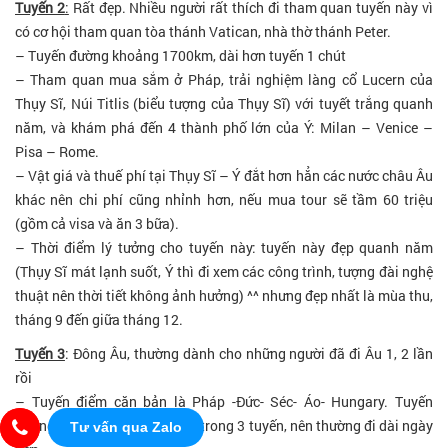
Tuyến 2
:
Rất đẹp. Nhiều người rất thích đi tham quan tuyến này vì
có cơ hội tham quan tòa thánh Vatican, nhà thờ thánh Peter.
– Tuyến đường khoảng 1700km, dài hơn tuyến 1 chút
– Tham quan mua sắm ở Pháp, trải nghiệm làng cổ Lucern của
Thụy Sĩ, Núi Titlis (biểu tượng của Thụy Sĩ) với tuyết trắng quanh
năm, và khám phá đến 4 thành phố lớn của Ý: Milan – Venice –
Pisa – Rome.
– Vật giá và thuế phí tại Thụy Sĩ – Ý đắt hơn hẳn các nước châu Âu
khác nên chi phí cũng nhỉnh hơn, nếu mua tour sẽ tầm 60 triệu
(gồm cả visa và ăn 3 bữa).
– Thời điểm lý tưởng cho tuyến này: tuyến này đẹp quanh năm
(Thụy Sĩ mát lạnh suốt, Ý thì đi xem các công trình, tượng đài nghệ
thuật nên thời tiết không ảnh hưởng) ^^ nhưng đẹp nhất là mùa thu,
tháng 9 đến giữa tháng 12.
Tuyến 3
: Đông Âu, thường dành cho những người đã đi Âu 1, 2 lần
rồi
– Tuyến điểm căn bản là Pháp -Đức- Séc- Áo- Hungary. Tuyến
đường tầm 1900km. Dài nhất trong 3 tuyến, nên thường đi dài ngày
Tư vấn qua Zalo