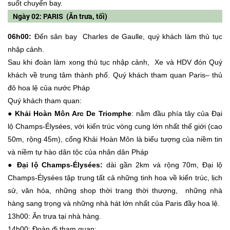
suốt chuyến bay.
Ngày 02: PARIS (Ăn trưa, tối)
06h00:
Đến sân bay Charles de Gaulle, quý khách làm thủ tục
nhập cảnh.
Sau khi đoàn làm xong thủ tục nhập cảnh, Xe và HDV đón Quý
khách về trung tâm thành phố. Quý khách tham quan Paris– thủ
đô hoa lệ của nước Pháp
Quý khách tham quan:
● Khải Hoàn Môn Arc De Triomphe
: nằm đầu phía tây của Đại
lộ Champs-Élysées, với kiến trúc vòng cung lớn nhất thế giới (cao
50m, rộng 45m), cổng Khải Hoàn Môn là biểu tượng của niềm tin
và niềm tự hào dân tộc của nhân dân Pháp
● Đại lộ Champs-Élysées:
dài gần 2km và rộng 70m, Đại lộ
Champs-Élysées tập trung tất cả những tinh hoa về kiến trúc, lịch
sử, văn hóa, những shop thời trang thời thượng, những nhà
hàng sang trọng và những nhà hát lớn nhất của Paris đầy hoa lệ.
13h00: Ăn trưa tại nhà hàng.
14h00: Đoàn đi tham quan: