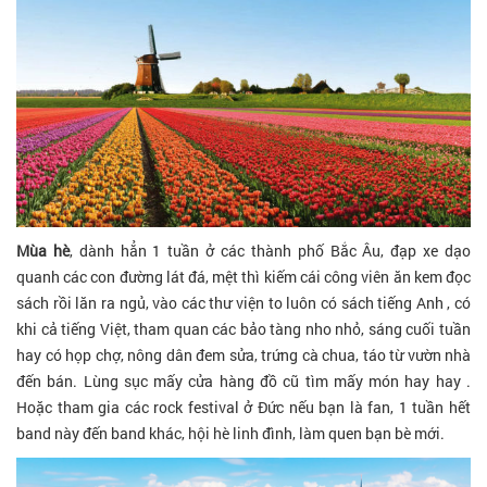
Mùa hè
, dành hẳn 1 tuần ở các thành phố Bắc Âu, đạp xe dạo
quanh các con đường lát đá, mệt thì kiếm cái công viên ăn kem đọc
sách rồi lăn ra ngủ, vào các thư viện to luôn có sách tiếng Anh , có
khi cả tiếng Việt, tham quan các bảo tàng nho nhỏ, sáng cuối tuần
hay có họp chợ, nông dân đem sửa, trứng cà chua, táo từ vườn nhà
đến bán. Lùng sục mấy cửa hàng đồ cũ tìm mấy món hay hay .
Hoặc tham gia các rock festival ở Đức nếu bạn là fan, 1 tuần hết
band này đến band khác, hội hè linh đình, làm quen bạn bè mới.