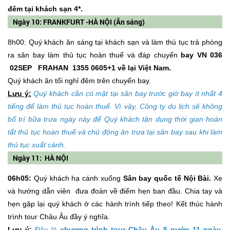
đêm tại khách sạn 4*.
Ngày 10: FRANKFURT -HÀ NỘI (Ăn sáng)
8h00: Quý khách ăn sáng tại khách sạn và làm thủ tục trả phòng
ra sân bay làm thủ tục hoàn thuế và đáp chuyến
bay VN 036
02SEP FRAHAN 1355 0605+1 về lại Việt Nam.
Quý khách ăn tối nghỉ đêm trên chuyến bay.
Lưu ý:
Quý khách cần có mặt tại sân bay trước giờ bay ít nhất 4
tiếng để làm thủ tục hoàn thuế. Vì vậy, Công ty du lịch sẽ không
bố trí bữa trưa ngày này để Quý khách tận dụng thời gian hoàn
tất thủ tục hoàn thuế và chủ động ăn trưa tại sân bay sau khi làm
thủ tục xuất cảnh.
Ngày 11: HÀ NỘI
06h05:
Quý khách hạ cánh xuống
Sân bay quốc tế Nội Bài.
Xe
và hướng dẫn viên đưa đoàn về điểm hẹn ban đầu. Chia tay và
hẹn gặp lại quý khách ở các hành trình tiếp theo! Kết thúc hành
trình tour Châu Âu đầy ý nghĩa.
Lưu ý:
Đây là
chương trình tour Châu Âu 5 nước 11 ngày,