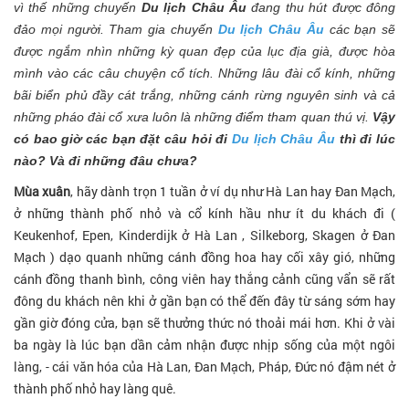
vì thế những chuyến
Du lịch Châu Âu
đang thu hút được đông
đảo mọi người. Tham gia chuyến
Du lịch Châu Âu
các bạn sẽ
được ngắm nhìn những kỳ quan đẹp của lục địa già, được hòa
mình vào các câu chuyện cổ tích. Những lâu đài cổ kính, những
bãi biển phủ đầy cát trắng, những cánh rừng nguyên sinh và cả
những pháo đài cổ xưa luôn là những điểm tham quan thú vị.
Vậy
có bao giờ các bạn đặt câu hỏi đi
Du lịch Châu Âu
thì đi lúc
nào? Và đi những đâu chưa?
Mùa xuân
, hãy dành trọn 1 tuần ở ví dụ như Hà Lan hay Đan Mạch,
ở những thành phố nhỏ và cổ kính hầu như ít du khách đi (
Keukenhof, Epen, Kinderdijk ở Hà Lan , Silkeborg, Skagen ở Đan
Mạch ) dạo quanh những cánh đồng hoa hay cối xây gió, những
cánh đồng thanh bình, công viên hay thắng cảnh cũng vẩn sẽ rất
đông du khách nên khi ở gần bạn có thể đến đây từ sáng sớm hay
gần giờ đóng cửa, bạn sẽ thưởng thức nó thoải mái hơn. Khi ở vài
ba ngày là lúc bạn dần cảm nhận được nhịp sống của một ngôi
làng, - cái văn hóa của Hà Lan, Đan Mạch, Pháp, Đức nó đậm nét ở
thành phố nhỏ hay làng quê.