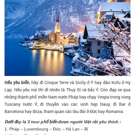
Nếu yêu biển
, hãy đi Cinque Terre và Sicily ở Ý hay đảo Kofu ở Hy
Lạp. Nếu yêu núi thì dĩ nhiên là Thụy Sĩ và bắc Ý. Còn đạp xe qua
những thành phố miền Nam nước Pháp hay chạy Vespa trong vùng
Tuscany nước Ý, đi thuyền vào các vịnh hẹp Nauy, đi Bar ở
Barcelona hay Ibiza, tham quan các lâu đài ở Đức hay Romania.
Dưới đ
hổ biến
ây là 3 tour p
được người Việt rất yêu thích :
1. Pháp – Luxembourg – Đức – Hà Lan – Bỉ