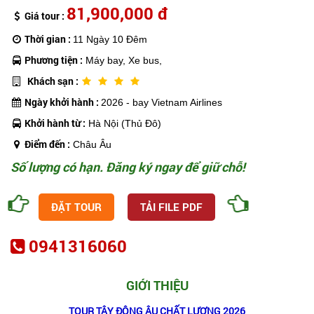
81,900,000 đ
Giá tour :
Thời gian :
11 Ngày 10 Đêm
Phương tiện :
Máy bay, Xe bus,
Khách sạn :
Ngày khởi hành :
2026 - bay Vietnam Airlines
Khởi hành từ :
Hà Nội (Thủ Đô)
Điểm đến :
Châu Âu
Số lượng có hạn. Đăng ký ngay để giữ chỗ!
ĐẶT TOUR
TẢI FILE PDF
0941316060
GIỚI THIỆU
TOUR TÂY ĐÔNG ÂU CHẤT LƯỢNG 2026