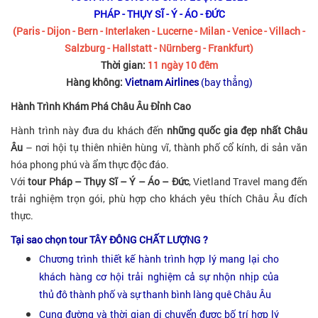
PHÁP - THỤY SĨ - Ý - ÁO - ĐỨC
(Paris - Dijon - Bern - Interlaken - Lucerne - Milan - Venice - Villach -
Salzburg - Hallstatt - Nürnberg - Frankfurt)
Thời gian:
11 ngày 10 đêm
Hàng không:
Vietnam Airlines
(bay thẳng)
Hành Trình Khám Phá Châu Âu Đỉnh Cao
Hành trình này đưa du khách đến
những quốc gia đẹp nhất Châu
Âu
– nơi hội tụ thiên nhiên hùng vĩ, thành phố cổ kính, di sản văn
hóa phong phú và ẩm thực độc đáo.
Với
tour Pháp – Thụy Sĩ – Ý – Áo – Đức
, Vietland Travel mang đến
trải nghiệm trọn gói, phù hợp cho khách yêu thích Châu Âu đích
thực.
Tại sao chọn tour TÂY ĐÔNG CHẤT LƯỢNG ?
Chương trình thiết kế hành trình hợp lý mang lại cho
khách hàng cơ hội trải nghiệm cả sự nhộn nhịp của
thủ đô thành phố và sự thanh bình làng quê Châu Âu
Cung đường và thời gian di chuyển được bố trí hợp lý