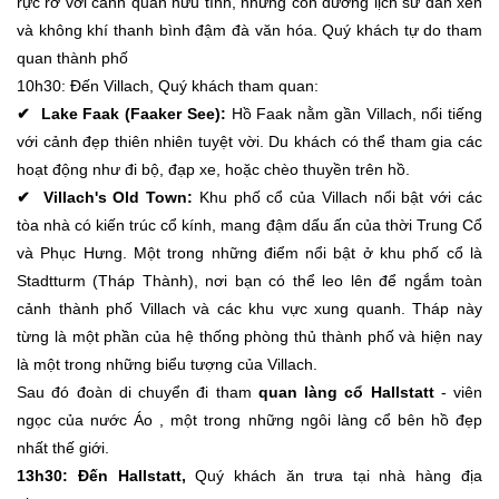
rực rỡ với cảnh quan hữu tình, những con đường lịch sử đan xen
và không khí thanh bình đậm đà văn hóa. Quý khách tự do tham
quan thành phố
10h30: Đến Villach, Quý khách tham quan:
✔ Lake Faak (Faaker See):
Hồ Faak nằm gần Villach, nổi tiếng
với cảnh đẹp thiên nhiên tuyệt vời. Du khách có thể tham gia các
hoạt động như đi bộ, đạp xe, hoặc chèo thuyền trên hồ.
✔ Villach's Old Town:
Khu phố cổ của Villach nổi bật với các
tòa nhà có kiến trúc cổ kính, mang đậm dấu ấn của thời Trung Cổ
và Phục Hưng. Một trong những điểm nổi bật ở khu phố cổ là
Stadtturm (Tháp Thành), nơi bạn có thể leo lên để ngắm toàn
cảnh thành phố Villach và các khu vực xung quanh. Tháp này
từng là một phần của hệ thống phòng thủ thành phố và hiện nay
là một trong những biểu tượng của Villach.
Sau đó đoàn di chuyển đi tham
quan làng cổ Hallstatt
- viên
ngọc của nước Áo , một trong những ngôi làng cổ bên hồ đẹp
nhất thế giới.
13h30: Đến Hallstatt,
Quý khách ăn trưa tại nhà hàng địa