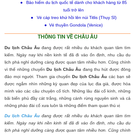
● Bảo hiểm du lịch quốc tế dành cho khách hàng từ 85
tuổi trở lên
● Vé cáp treo khứ hồi lên núi Titlis (Thụy Sĩ)
●
Vé thuyền Gondola (Venice)
THÔNG TIN VỀ CHÂU ÂU
Du lịch Châu Âu
đang được rất nhiều du khách quan tâm tìm
kiếm.
Ngày nay khi nền kinh tế đã đi vào ổn định, nhu cầu du
lịch phá nghỉ dưỡng càng được quan tâm nhiều hơn. Cũng chính
vì thế những chuyến
Du lịch Châu Âu
đang thu hút được đông
đảo mọi người. Tham gia chuyến
Du lịch Châu Âu
các bạn sẽ
được ngắm nhìn những kỳ quan đẹp của lục địa già, được hòa
mình vào các câu chuyện cổ tích. Những lâu đài cổ kính, những
bãi biển phủ đầy cát trắng, những cánh rừng nguyên sinh và cả
những pháo đài cổ xưa luôn là những điểm tham quan thú vị
Du lịch Châu Âu
đang được rất nhiều du khách quan tâm tìm
kiếm. Ngày nay khi nền kinh tế đã đi vào ổn định, nhu cầu du
lịch phá nghỉ dưỡng càng được quan tâm nhiều hơn. Cũng chính