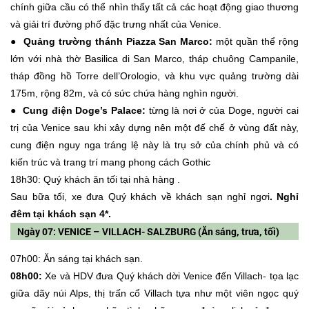
chính giữa cầu có thể nhìn thấy tất cả các hoạt động giao thương
và giải trí đường phố đặc trưng nhất của Venice.
● Quảng trường thánh Piazza San Marco:
một quần thể rộng
lớn với nhà thờ Basilica di San Marco, tháp chuông Campanile,
tháp đồng hồ Torre dell’Orologio, và khu vực quảng trường dài
175m, rộng 82m, và có sức chứa hàng nghìn người.
● Cung điện Doge’s Palace:
từng là nơi ở của Doge, người cai
trị của Venice sau khi xây dựng nên một đế chế ở vùng đất này,
cung điện nguy nga tráng lệ này là trụ sở của chính phủ và có
kiến trúc và trang trí mang phong cách Gothic
18h30: Quý khách ăn tối tại nhà hàng .
Sau bữa tối, xe đưa Quý khách về khách sạn nghỉ ngơi
. Nghỉ
đêm tại khách sạn 4*.
Ngày 07: VENICE – VILLACH- SALZBURG (Ăn sáng, trưa, tối)
07h00: Ăn sáng tại khách sạn.
08h00:
Xe và HDV đưa Quý khách dời Venice đến Villach- tọa lạc
giữa dãy núi Alps, thị trấn cổ Villach tựa như một viên ngọc quý