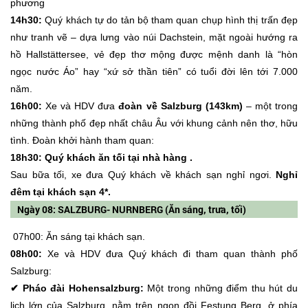
phương
14h30:
Quý khách tự do tản bộ tham quan chụp hình thị trấn đẹp
như tranh vẽ – dựa lưng vào núi Dachstein, mặt ngoài hướng ra
hồ Hallstättersee, vẻ đẹp thơ mộng được mệnh danh là “hòn
ngọc nước Áo” hay “xứ sở thần tiên” có tuổi đời lên tới 7.000
năm.
16h00:
Xe và HDV đưa
đoàn về Salzburg (143km)
– một trong
những thành phố đẹp nhất châu Âu với khung cảnh nên thơ, hữu
tình. Đoàn khởi hành tham quan:
18h30: Quý khách ăn tối tại nhà hàng .
Sau bữa tối, xe đưa Quý khách về khách sạn nghỉ ngơi.
Nghỉ
đêm tại khách sạn 4*.
Ngày 08: SALZBURG- NURNBERG (Ăn sáng, trưa, tối)
07h00: Ăn sáng tại khách sạn.
08h00:
Xe và HDV đưa Quý khách đi tham quan thành phố
Salzburg:
✔ Pháo đài Hohensalzburg:
Một trong những điểm thu hút du
lịch lớn của Salzburg, nằm trên ngọn đồi Festung Berg, ở phía