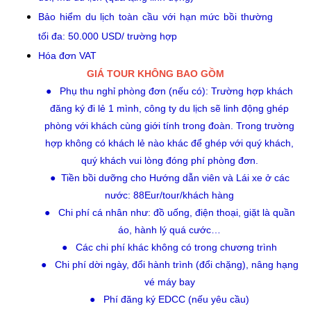
Bảo hiểm du lịch toàn cầu với hạn mức bồi thường
tối đa: 50.000 USD/ trường hợp
Hóa đơn VAT
GIÁ TOUR KHÔNG BAO GỒM
● Phụ thu nghỉ phòng đơn (nếu có): Trường hợp khách
đăng ký đi lẻ 1 mình, công ty du lịch sẽ linh động ghép
phòng với khách cùng giới tính trong đoàn. Trong trường
hợp không có khách lẻ nào khác để ghép với quý khách,
quý khách vui lòng đóng phí phòng đơn.
● Tiền bồi dưỡng cho Hướng dẫn viên và Lái xe ở các
nước: 88Eur/tour/khách hàng
● Chi phí cá nhân như: đồ uống, điện thoại, giặt là quần
áo, hành lý quá cước…
● Các chi phí khác không có trong chương trình
● Chi phí dời ngày, đổi hành trình (đổi chặng), nâng hạng
vé máy bay
● Phí đăng ký EDCC (nếu yêu cầu)