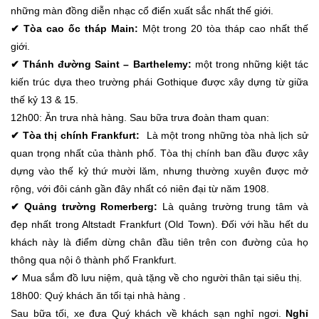
những màn đồng diễn nhạc cổ điển xuất sắc nhất thế giới.
✔ Tòa cao ốc tháp Main:
Một trong 20 tòa tháp cao nhất thế
giới.
✔ Thánh đường Saint – Barthelemy:
một trong những kiệt tác
kiến trúc dựa theo trường phái Gothique được xây dựng từ giữa
thế kỷ 13 & 15.
12h00: Ăn trưa nhà hàng. Sau bữa trưa đoàn tham quan:
✔ Tòa thị chính Frankfurt:
Là một trong những tòa nhà lịch sử
quan trọng nhất của thành phố. Tòa thị chính ban đầu được xây
dựng vào thế kỷ thứ mười lăm, nhưng thường xuyên được mở
rộng, với đôi cánh gần đây nhất có niên đại từ năm 1908.
✔ Quảng trường Romerberg:
Là quảng trường trung tâm và
đẹp nhất trong Altstadt Frankfurt (Old Town). Đối với hầu hết du
khách này là điểm dừng chân đầu tiên trên con đường của họ
thông qua nội ô thành phố Frankfurt.
✔ Mua sắm đồ lưu niệm, quà tặng về cho người thân tại siêu thị.
18h00: Quý khách ăn tối tại nhà hàng .
Sau bữa tối, xe đưa Quý khách về khách sạn nghỉ ngơi.
Nghỉ