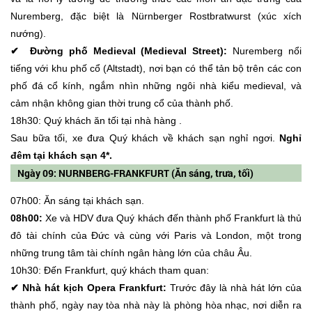
Nuremberg, đặc biệt là Nürnberger Rostbratwurst (xúc xích
nướng).
✔ Đường phố Medieval (Medieval Street):
Nuremberg nổi
tiếng với khu phố cổ (Altstadt), nơi bạn có thể tản bộ trên các con
phố đá cổ kính, ngắm nhìn những ngôi nhà kiểu medieval, và
cảm nhận không gian thời trung cổ của thành phố.
18h30: Quý khách ăn tối tại nhà hàng .
Sau bữa tối, xe đưa Quý khách về khách sạn nghỉ ngơi.
Nghỉ
đêm tại khách sạn 4*.
Ngày 09: NURNBERG-FRANKFURT (Ăn sáng, trưa, tối)
07h00: Ăn sáng tại khách sạn.
08h00:
Xe và HDV đưa Quý khách đến thành phố Frankfurt là thủ
đô tài chính của Đức và cùng với Paris và London, một trong
những trung tâm tài chính ngân hàng lớn của châu Âu.
10h30: Đến Frankfurt, quý khách tham quan:
✔ Nhà hát kịch Opera Frankfurt:
Trước đây là nhà hát lớn của
thành phố, ngày nay tòa nhà này là phòng hòa nhạc, nơi diễn ra