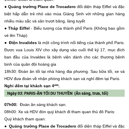
● Quảng trường Place de Trocadero
đối diện tháp Eiffel và đặc
biệt hấp dẫn trẻ nhỏ vào mùa Giáng Sinh với những gian hàng
nhiều màu sắc và sân trượt băng, làng tuyết
● Tháp Eiffel
- Biểu tượng của thành phố Paris (Không bao gồm
vé lên Tháp)
● Điện Invalides
là một công trình nổi tiếng của thành phố Paris.
Được vua Louis XIV cho xây dựng vào cuối thế kỷ 17, mục đích
ban đầu của Invaldes là bệnh viện dành cho các thương bệnh
binh của quân đội hoàng gia
18h30: Đoàn ăn tối tại nhà hàng địa phương. Sau bữa tối, xe và
HDV đưa đoàn về nhận phòng khách sạn và nghỉ đêm tại Paris.
Nghỉ đêm tại khách sạn 4***.
Ngày 03: PARIS-ĂN TỐI DU THUYỀN (Ăn sáng, trưa, tối)
07h00:
Đoàn ăn sáng khách sạn.
08h00: Xe và HDV đón quý khách đi tham quan thủ đô Paris:
Quý khách tham quan:
● Quảng trường Place de Trocadero
đối diện tháp Eiffel và đặc