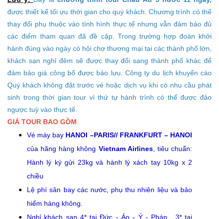
được thiết kế tối ưu thời gian cho quý khách. Chương trình có thể
thay đổi phụ thuộc vào tình hình thực tế nhưng vẫn đảm bảo đủ
các điểm tham quan đã đề cập. Trong trường hợp đoàn khởi
hành đúng vào ngày có hội chợ thương mại tại các thành phố lớn,
khách sạn nghỉ đêm sẽ được thay đổi sang thành phố khác để
đảm bảo giá công bố được bảo lưu. Công ty du lịch khuyến cáo
Quý khách không đặt trước vé hoặc dịch vụ khi có nhu cầu phát
sinh trong thời gian tour vì thứ tự hành trình có thể được đảo
ngược tuỳ vào thực tế.
GIÁ TOUR BAO GỒM
Vé máy bay
HANOI –PARIS// FRANKFURT – HANOI
của hãng hàng không
Vietnam Airlines
, tiêu chuẩn:
Hành lý ký gửi 23kg và hành lý xách tay 10kg x 2
chiều
Lệ phí sân bay các nước, phụ thu nhiên liệu và bảo
hiểm hàng không.
Nghỉ khách sạn 4* tại Đức - Áo - Ý - Pháp , 3* tại