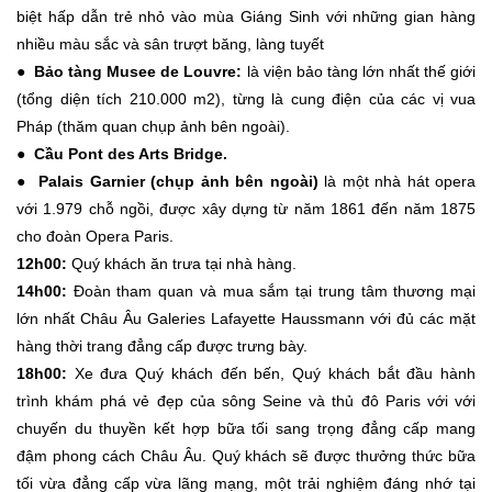
biệt hấp dẫn trẻ nhỏ vào mùa Giáng Sinh với những gian hàng
nhiều màu sắc và sân trượt băng, làng tuyết
● Bảo tàng Musee de Louvre:
là viện bảo tàng lớn nhất thế giới
(tổng diện tích 210.000 m2), từng là cung điện của các vị vua
Pháp (thăm quan chụp ảnh bên ngoài).
● Cầu Pont des Arts Bridge.
● Palais Garnier (chụp ảnh bên ngoài)
là một nhà hát opera
với 1.979 chỗ ngồi, được xây dựng từ năm 1861 đến năm 1875
cho đoàn Opera Paris.
12h00:
Quý khách ăn trưa tại nhà hàng.
14h00:
Đoàn tham quan và mua sắm tại trung tâm thương mại
lớn nhất Châu Âu Galeries Lafayette Haussmann với đủ các mặt
hàng thời trang đẳng cấp được trưng bày.
18h00:
Xe đưa Quý khách đến bến, Quý khách bắt đầu hành
trình khám phá vẻ đẹp của sông Seine và thủ đô Paris với với
chuyến du thuyền kết hợp bữa tối sang trọng đẳng cấp mang
đậm phong cách Châu Âu. Quý khách sẽ được thưởng thức bữa
tối vừa đẳng cấp vừa lãng mạng, một trải nghiệm đáng nhớ tại