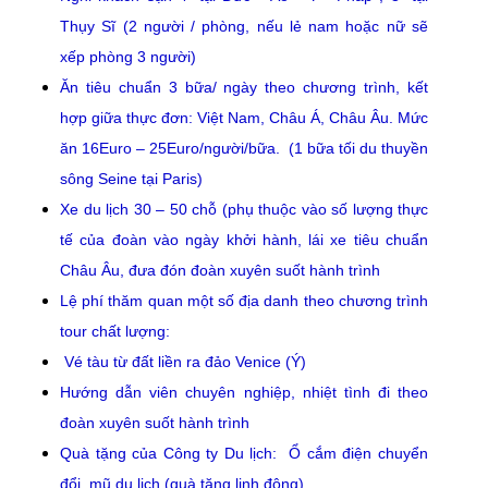
Thụy Sĩ (2 người / phòng, nếu lẻ nam hoặc nữ sẽ
xếp phòng 3 người)
Ăn tiêu chuẩn 3 bữa/ ngày theo chương trình, kết
hợp giữa thực đơn: Việt Nam, Châu Á, Châu Âu. Mức
ăn 16Euro – 25Euro/người/bữa. (1 bữa tối du thuyền
sông Seine tại Paris)
Xe du lịch 30 – 50 chỗ (phụ thuộc vào số lượng thực
tế của đoàn vào ngày khởi hành, lái xe tiêu chuẩn
Châu Âu, đưa đón đoàn xuyên suốt hành trình
Lệ phí thăm quan một số địa danh theo chương trình
tour chất lượng:
Vé tàu từ đất liền ra đảo Venice (Ý)
Hướng dẫn viên chuyên nghiệp, nhiệt tình đi theo
đoàn xuyên suốt hành trình
Quà tặng của Công ty Du lịch: Ổ cắm điện chuyển
đổi, mũ du lịch (quà tặng linh động)