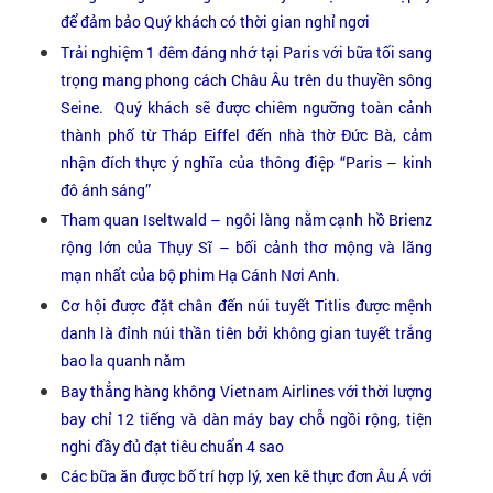
để đảm bảo Quý khách có thời gian nghỉ ngơi
Trải nghiệm 1 đêm đáng nhớ tại Paris với bữa tối sang
trọng mang phong cách Châu Âu trên du thuyền sông
Seine. Quý khách sẽ được chiêm ngưỡng toàn cảnh
thành phố từ Tháp Eiffel đến nhà thờ Đức Bà, cảm
nhận đích thực ý nghĩa của thông điệp “Paris – kinh
đô ánh sáng”
Tham quan Iseltwald – ngôi làng nằm cạnh hồ Brienz
rộng lớn của Thụy Sĩ – bối cảnh thơ mộng và lãng
mạn nhất của bộ phim Hạ Cánh Nơi Anh.
Cơ hội được đặt chân đến núi tuyết Titlis được mệnh
danh là đỉnh núi thần tiên bởi không gian tuyết trắng
bao la quanh năm
Bay thẳng hàng không Vietnam Airlines với thời lượng
bay chỉ 12 tiếng và dàn máy bay chỗ ngồi rộng, tiện
nghi đầy đủ đạt tiêu chuẩn 4 sao
Các bữa ăn được bố trí hợp lý, xen kẽ thực đơn Âu Á với