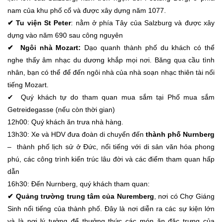
nam của khu phố cổ và được xây dựng năm 1077.
✔ Tu viện St Peter
: nằm ở phía Tây của Salzburg và được xây
dựng vào năm 690 sau công nguyên
✔ Ngôi nhà Mozart:
Dạo quanh thành phố du khách có thể
nghe thấy âm nhạc du dương khắp mọi nơi. Băng qua cầu tình
nhân, bạn có thể để đến ngôi nhà của nhà soạn nhạc thiên tài nổi
tiếng Mozart.
✔ Quý khách tự do tham quan mua sắm tại Phố mua sắm
Getreidegasse (nếu còn thời gian)
12h00: Quý khách ăn trưa nhà hàng.
13h30: Xe và HDV đưa đoàn di chuyển đến
thành phố Nurnberg
– thành phố lịch sử ở Đức, nổi tiếng với di sản văn hóa phong
phú, các công trình kiến trúc lâu đời và các điểm tham quan hấp
dẫn
16h30: Đến Nurnberg, quý khách tham quan:
✔ Quảng trường trung tâm của Nuremberg
, nơi có Chợ Giáng
Sinh nổi tiếng của thành phố. Đây là nơi diễn ra các sự kiện lớn
và là nơi lý tưởng để thưởng thức các món ăn đặc trưng của