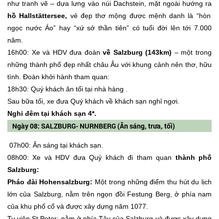
như tranh vẽ – dựa lưng vào núi Dachstein, mặt ngoài hướng ra
hồ Hallstättersee,
vẻ đẹp thơ mộng được mệnh danh là “hòn
ngọc nước Áo” hay “xứ sở thần tiên” có tuổi đời lên tới 7.000
năm.
16h00: Xe và HDV đưa đoàn
về Salzburg (143km)
– một trong
những thành phố đẹp nhất châu Âu với khung cảnh nên thơ, hữu
tình. Đoàn khởi hành tham quan:
18h30: Quý khách ăn tối tại nhà hàng .
Sau bữa tối, xe đưa Quý khách về khách sạn nghỉ ngơi.
Nghỉ đêm tại khách sạn 4*.
Ngày 08: SALZBURG- NURNBERG (Ăn sáng, trưa, tối)
07h00: Ăn sáng tại khách sạn.
08h00: Xe và HDV đưa Quý khách đi tham quan
thành phố
Salzburg:
Pháo đài Hohensalzburg:
Một trong những điểm thu hút du lịch
lớn của Salzburg, nằm trên ngọn đồi Festung Berg, ở phía nam
của khu phố cổ và được xây dựng năm 1077.
Tu viện St Peter: nằm ở phía Tây của Salzburg và được xây dựng