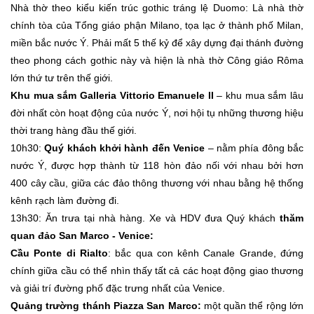
Nhà thờ theo kiểu kiến trúc gothic tráng lệ Duomo: Là nhà thờ
chính tòa của Tổng giáo phận Milano, tọa lạc ở thành phố Milan,
miền bắc nước Ý. Phải mất 5 thế kỷ để xây dựng đại thánh đường
theo phong cách gothic này và hiện là nhà thờ Công giáo Rôma
lớn thứ tư trên thế giới.
Khu mua sắm Galleria Vittorio Emanuele II
– khu mua sắm lâu
đời nhất còn hoạt động của nước Ý, nơi hội tụ những thương hiệu
thời trang hàng đầu thế giới.
10h30:
Quý khách khởi hành đến Venice
– nằm phía đông bắc
nước Ý, được hợp thành từ 118 hòn đảo nối với nhau bởi hơn
400 cây cầu, giữa các đảo thông thương với nhau bằng hệ thống
kênh rạch làm đường đi.
13h30: Ăn trưa tại nhà hàng. Xe và HDV đưa Quý khách
thăm
quan đảo San Marco - Venice:
Cầu Ponte di Rialto
: bắc qua con kênh Canale Grande, đứng
chính giữa cầu có thể nhìn thấy tất cả các hoạt động giao thương
và giải trí đường phố đặc trưng nhất của Venice.
Quảng trường thánh Piazza San Marco:
một quần thể rộng lớn