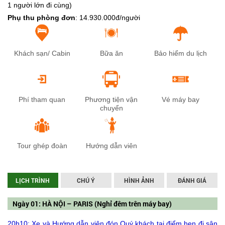
1 người lớn đi cùng)
Phụ thu phòng đơn
: 14.930.000đ/người
Khách sạn/ Cabin
Bữa ăn
Bảo hiểm du lịch
Phí tham quan
Phương tiện vận
Vé máy bay
chuyển
Tour ghép đoàn
Hướng dẫn viên
LỊCH TRÌNH
CHÚ Ý
HÌNH ẢNH
ĐÁNH GIÁ
Ngày 01: HÀ NỘI – PARIS (Nghỉ đêm trên máy bay)
20h10: Xe và Hướng dẫn viên đón Quý khách tại điểm hẹn đi sân