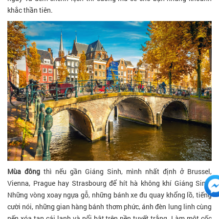
khắc thần tiên.
Mùa đông
thì nếu gần Giáng Sinh, mình nhất định ở Brussel,
Vienna, Prague hay Strasbourg để hít hà không khí Giáng Sinh.
Những vòng xoay ngựa gỗ, những bánh xe đu quay khổng lồ, tiếng
cười nói, những gian hàng bánh thơm phức, ánh đèn lung linh cùng
nến xóa tan cái lạnh và nổi bật trên nền tuyết trắng. Làm một cốc