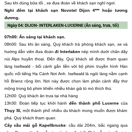
Sau khi dùng bữa tối , xe đưa đoàn về khách sạn nghỉ ngơi.
Nghỉ đêm tại khách sạn Novotel Dijon 4*** hoặc tương
đương.
Ngày 04: DIJON- INTERLAKEN-LUCERNE (Ăn sáng, trưa, tối)
07h00: Ăn sáng tại khách sạn.
08h00: Sau khi ăn sáng, Quý khách trả phòng khách sạn, xe và
hướng dẫn viên đưa đoàn
đi Interlaken
nép mình dưới chân dãy
núi Alps huyền thoại. Đến đây, Quý khách sẽ được tham quan
làng Iseltwald - bối cảnh gắn liền với bộ phim truyền hình Hàn
quốc nổi tiếng Hạ Cánh Nơi Anh. Iseltwald là ngôi làng nằm cạnh
hồ Brienz rộng lớn. Nơi này được chọn làm phân cảnh đầy thơ
mộng trong bộ phim khiến nhiều khán giả tò mò thích thú.
12h00: Quý khách ăn trưa tại nhà hàng
13h30: Đoàn tiếp tục khởi hành
đến thành phố Lucerne
của
Thụy Sĩ,
một thành phố nhiều du khách mong muốn được khám
phá. Quý khách tham quan:
Cây cầu mái gỗ Kapellbrucke
: cầu dài 204m, bắc ngang qua