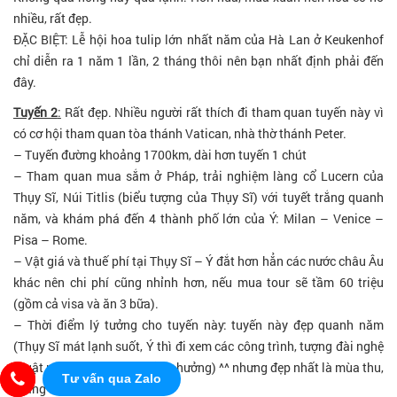
nhiều, rất đẹp.
ĐẶC BIỆT: Lễ hội hoa tulip lớn nhất năm của Hà Lan ở Keukenhof
chỉ diễn ra 1 năm 1 lần, 2 tháng thôi nên bạn nhất định phải đến
đây.
Tuyến 2
:
Rất đẹp. Nhiều người rất thích đi tham quan tuyến này vì
có cơ hội tham quan tòa thánh Vatican, nhà thờ thánh Peter.
– Tuyến đường khoảng 1700km, dài hơn tuyến 1 chút
– Tham quan mua sắm ở Pháp, trải nghiệm làng cổ Lucern của
Thụy Sĩ, Núi Titlis (biểu tượng của Thụy Sĩ) với tuyết trắng quanh
năm, và khám phá đến 4 thành phố lớn của Ý: Milan – Venice –
Pisa – Rome.
– Vật giá và thuế phí tại Thụy Sĩ – Ý đắt hơn hẳn các nước châu Âu
khác nên chi phí cũng nhỉnh hơn, nếu mua tour sẽ tầm 60 triệu
(gồm cả visa và ăn 3 bữa).
– Thời điểm lý tưởng cho tuyến này: tuyến này đẹp quanh năm
(Thụy Sĩ mát lạnh suốt, Ý thì đi xem các công trình, tượng đài nghệ
thuật nên thời tiết không ảnh hưởng) ^^ nhưng đẹp nhất là mùa thu,
Tư vấn qua Zalo
tháng 9 đến giữa tháng 12.