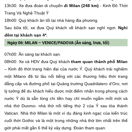
13h30: Xe đưa đoàn di chuyển
đi Milan (248 km)
- Kinh Đô Thời
Trang Và Nghệ Thuật Ý
18h00: Quý khách ăn tối tại nhà hàng địa phương.
Sau bữa tối, xe đưa Quý khách về khách sạn nghỉ ngơi.
Nghỉ
đêm tại khách sạn 4*.
Ngày 06: MILAN – VENICE/PADOVA (Ăn sáng, trưa, tối)
07h00: Ăn sáng tại khách sạn.
08h00: Xe và HDV đưa Quý khách
tham quan thành phố Milan
– Kinh đô thời trang hiện đại của nước Ý. Quý khách trải nghiệm
một Milano đã từ lâu nổi tiếng với các thương hiệu thời trang
đẳng cấp và đường phố tại Quảng trường Quadrilatero d'Oro, nơi
lý tưởng để du khách hiểu được một điểm nhấn trong phong cách
nước Ý dù là sẵn lòng chi tiền hay chỉ muốn ngắm mốt mới và
nhà thờ Duomo- nhà thờ nổi tiếng thứ 2 của Ý sau tòa thánh
Vatican. Nhà thờ Milan là một ví dụ đáng kinh ngạc của kiến trúc
cuối thời Gothic và là một trong những nhà thờ lớn nhất trên thế
giới phải mất gần 6 thế kỷ xây dựng. Đoàn tham quan: