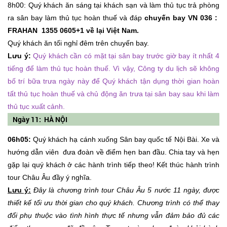
8h00: Quý khách ăn sáng tại khách sạn và làm thủ tục trả phòng
ra sân bay làm thủ tục hoàn thuế và đáp
chuyến bay VN 036 :
FRAHAN 1355 0605+1 về lại Việt Nam.
Quý khách ăn tối nghỉ đêm trên chuyến bay.
Lưu ý:
Quý khách cần có mặt tại sân bay trước giờ bay ít nhất 4
tiếng để làm thủ tục hoàn thuế. Vì vậy, Công ty du lịch sẽ không
bố trí bữa trưa ngày này để Quý khách tận dụng thời gian hoàn
tất thủ tục hoàn thuế và chủ động ăn trưa tại sân bay sau khi làm
thủ tục xuất cảnh.
Ngày 11: HÀ NỘI
06h05:
Quý khách hạ cánh xuống Sân bay quốc tế Nội Bài. Xe và
hướng dẫn viên đưa đoàn về điểm hẹn ban đầu. Chia tay và hẹn
gặp lại quý khách ở các hành trình tiếp theo! Kết thúc hành trình
tour Châu Âu đầy ý nghĩa.
Lưu ý:
Đây là chương trình tour Châu Âu 5 nước 11 ngày, được
thiết kế tối ưu thời gian cho quý khách. Chương trình có thể thay
đổi phụ thuộc vào tình hình thực tế nhưng vẫn đảm bảo đủ các