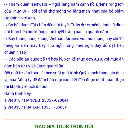
-> Tham quan Iseltwald – ngôi làng nằm cạnh hồ Brienz rộng lớn
của Thụy Sĩ – bối cảnh thơ mộng và lãng mạn nhất của bộ phim
Hạ Cánh Nơi Anh.
-> Cơ hội được đặt chân đến núi tuyết Titlis được mệnh danh là đỉnh
núi thần tiên bởi không gian tuyết trắng bao la quanh năm
-> Bay thẳng hàng không Vietnam Airlines với thời lượng bay chỉ 12
tiếng và dàn máy bay chỗ ngồi rộng, tiện nghi đầy đủ đạt tiêu
chuẩn 4 sao
-> Các bữa ăn được bố trí hợp lý, xen kẽ thực đơn Âu Á với mức ăn
đảm bảo từ 16-25 Eur/người/bữa
Đội ngũ tư vấn tour sẽ theo suốt quá trình Quý khách tham gia dịch
vụ của Công ty để đảm bảo mọi cam kết đều được nhất quán thực
thi khi Quý khách đi tour.
Hành trình bay:
1 VN 019 / HANCDG 2335 ->0700+1
2 VN 036 / FRAHAN 1355 -> 0605+1
BÁO GIÁ TOUR TRỌN GÓI