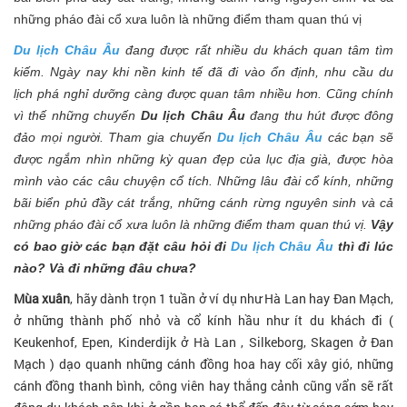
những pháo đài cổ xưa luôn là những điểm tham quan thú vị
Du lịch Châu Âu
đang được rất nhiều du khách quan tâm tìm
kiếm. Ngày nay khi nền kinh tế đã đi vào ổn định, nhu cầu du
lịch phá nghỉ dưỡng càng được quan tâm nhiều hơn. Cũng chính
vì thế những chuyến
Du lịch Châu Âu
đang thu hút được đông
đảo mọi người. Tham gia chuyến
Du lịch Châu Âu
các bạn sẽ
được ngắm nhìn những kỳ quan đẹp của lục địa già, được hòa
mình vào các câu chuyện cổ tích. Những lâu đài cổ kính, những
bãi biển phủ đầy cát trắng, những cánh rừng nguyên sinh và cả
những pháo đài cổ xưa luôn là những điểm tham quan thú vị.
Vậy
có bao giờ các bạn đặt câu hỏi đi
Du lịch Châu Âu
thì đi lúc
nào? Và đi những đâu chưa?
Mùa xuân
, hãy dành trọn 1 tuần ở ví dụ như Hà Lan hay Đan Mạch,
ở những thành phố nhỏ và cổ kính hầu như ít du khách đi (
Keukenhof, Epen, Kinderdijk ở Hà Lan , Silkeborg, Skagen ở Đan
Mạch ) dạo quanh những cánh đồng hoa hay cối xây gió, những
cánh đồng thanh bình, công viên hay thắng cảnh cũng vẩn sẽ rất