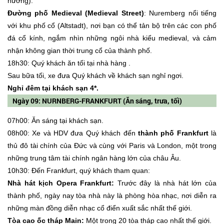
nướng).
Đường phố Medieval (Medieval Street)
: Nuremberg nổi tiếng
với khu phố cổ (Altstadt), nơi bạn có thể tản bộ trên các con phố
đá cổ kính, ngắm nhìn những ngôi nhà kiểu medieval, và cảm
nhận không gian thời trung cổ của thành phố.
18h30: Quý khách ăn tối tại nhà hàng .
Sau bữa tối, xe đưa Quý khách về khách sạn nghỉ ngơi.
Nghỉ đêm tại khách sạn 4*.
Ngày 09: NURNBERG-FRANKFURT (Ăn sáng, trưa, tối)
07h00: Ăn sáng tại khách sạn.
08h00: Xe và HDV đưa Quý khách đến
thành phố Frankfurt
là
thủ đô tài chính của Đức và cùng với Paris và London, một trong
những trung tâm tài chính ngân hàng lớn của châu Âu.
10h30: Đến Frankfurt, quý khách tham quan:
Nhà hát kịch Opera Frankfurt:
Trước đây là nhà hát lớn của
thành phố, ngày nay tòa nhà này là phòng hòa nhạc, nơi diễn ra
những màn đồng diễn nhạc cổ điển xuất sắc nhất thế giới.
Tòa cao ốc tháp Main:
Một trong 20 tòa tháp cao nhất thế giới.