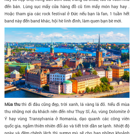
đến bán. Lùng sục mấy cửa hàng đồ cũ tìm mấy món hay hay .
Hoặc tham gia các rock festival ở Đức nếu bạn là fan, 1 tuần hết
band này đến band khác, hội hè linh đình, làm quen bạn bè mới.
Mùa thu
thì đi đâu cũng đẹp, trời xanh, lá vàng lá đỏ. Nếu đi mùa
thu những nơi du khách nên đến như Thụy Sĩ, Áo, vùng Dolomite ở
Ý hay vùng Transylvania ở Romania, dạo quanh các công viên
quốc gia, ngắm thiên nhiên đổi áo và tiết trời dần se lạnh. Nhiệt độ
ngày và đêm chênh lệch thì sương mù sẽ cho bạn những khoảnh