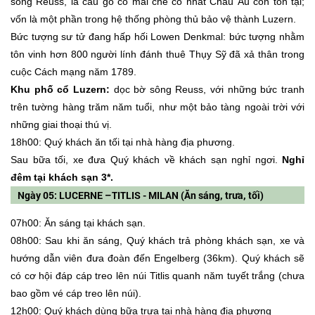
sông Reuss, là cầu gỗ có mái che cổ nhất Châu Âu còn tồn tại;
vốn là một phần trong hệ thống phòng thủ bảo vệ thành Luzern.
Bức tượng sư tử đang hấp hối Lowen Denkmal: bức tượng nhằm
tôn vinh hơn 800 người lính đánh thuê Thụy Sỹ đã xả thân trong
cuộc Cách mạng năm 1789.
Khu phố cổ Luzern:
dọc bờ sông Reuss, với những bức tranh
trên tường hàng trăm năm tuổi, như một bảo tàng ngoài trời với
những giai thoại thú vị.
18h00: Quý khách ăn tối tại nhà hàng địa phương.
Sau bữa tối, xe đưa Quý khách về khách sạn nghỉ ngơi.
Nghỉ
đêm tại khách sạn 3*.
Ngày 05: LUCERNE –TITLIS - MILAN (Ăn sáng, trưa, tối)
07h00: Ăn sáng tại khách sạn.
08h00: Sau khi ăn sáng, Quý khách trả phòng khách sạn, xe và
hướng dẫn viên đưa đoàn đến Engelberg (36km). Quý khách sẽ
có cơ hội đáp cáp treo lên núi Titlis quanh năm tuyết trắng (chưa
bao gồm vé cáp treo lên núi).
12h00: Quý khách dùng bữa trưa tại nhà hàng địa phương