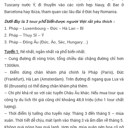
Tuscany nước Ý, đi thuyền vào các vịnh hẹp Nauy, đi Bar ở
Barcelona hay Ibiza, tham quan các lâu đài ở Đức hay Romania.
Dưới đ
hổ biến
ây là 3 tour p
được người Việt rất yêu thích :
1. Pháp – Luxembourg – Đức – Hà Lan – Bỉ
2. Pháp – Thụy Sĩ – Ý
3. Pháp – Đông Âu (Đức, Áo, Séc, Hungary…)
Tuyến 1
:
Rẻ nhất, ngắn nhất và phổ biến nhất.
– Cung đường đi vòng tròn, tổng chiều dài chặng đường chỉ hơn
1300km.
– Điểm dừng chân khám phá chính là Pháp (Paris), Đức
(Frankfurt), Hà Lan (Amsterdam). Trên đường đi ngang qua Lux và
Bỉ (Brussels) có thể dừng chân khám phá thêm.
– Chi phí khá rẻ so với các tuyến Châu Âu khác. Nếu mua tour qua
công ty du lich thì giá cũng chỉ khoảng 48,9 triệu (cho 1 tour chất
lượng).
– Thời điểm lý tưởng cho tuyến này: Tháng 3 đến tháng 5 – mùa
xuân. Thời tiết dễ chịu, mát lạnh vào tháng 3 và ấm dần về tháng 5.
Không quá nóng hay quá lạnh. Hơn nữa, mùa xuân nên hoa cỏ nở