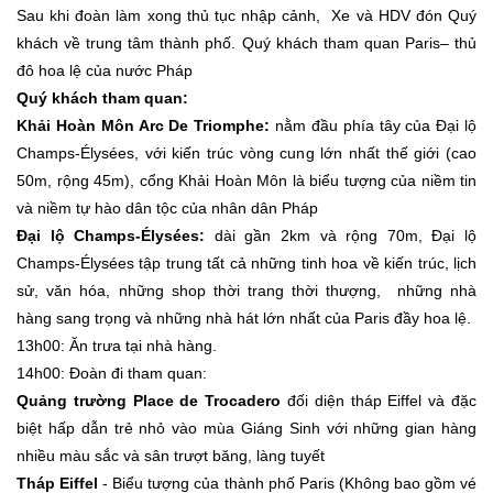
Sau khi đoàn làm xong thủ tục nhập cảnh, Xe và HDV đón Quý
khách về trung tâm thành phố. Quý khách tham quan Paris– thủ
đô hoa lệ của nước Pháp
Quý khách tham quan:
Khải Hoàn Môn Arc De Triomphe:
nằm đầu phía tây của Đại lộ
Champs-Élysées, với kiến trúc vòng cung lớn nhất thế giới (cao
50m, rộng 45m), cổng Khải Hoàn Môn là biểu tượng của niềm tin
và niềm tự hào dân tộc của nhân dân Pháp
Đại lộ Champs-Élysées:
dài gần 2km và rộng 70m, Đại lộ
Champs-Élysées tập trung tất cả những tinh hoa về kiến trúc, lịch
sử, văn hóa, những shop thời trang thời thượng, những nhà
hàng sang trọng và những nhà hát lớn nhất của Paris đầy hoa lệ.
13h00: Ăn trưa tại nhà hàng.
14h00: Đoàn đi tham quan:
Quảng trường Place de Trocadero
đối diện tháp Eiffel và đặc
biệt hấp dẫn trẻ nhỏ vào mùa Giáng Sinh với những gian hàng
nhiều màu sắc và sân trượt băng, làng tuyết
Tháp Eiffel
- Biểu tượng của thành phố Paris (Không bao gồm vé