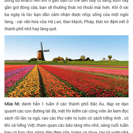
đông du khách nên khi ở gần bạn có thể đến đây từ sáng sớm hay
gần giờ đóng cửa, bạn sẽ thưởng thức nó thoải mái hơn. Khi ở vài
ba ngày là lúc bạn dần cảm nhận được nhịp sống của một ngôi
làng, - cái văn hóa của Hà Lan, Đan Mạch, Pháp, Đức nó đậm nét ở
thành phố nhỏ hay làng quê.
Mùa hè
, dành hẳn 1 tuần ở các thành phố Bắc Âu, đạp xe dạo
quanh các con đường lát đá, mệt thì kiếm cái công viên ăn kem đọc
sách rồi lăn ra ngủ, vào các thư viện to luôn có sách tiếng Anh , có
khi cả tiếng Việt, tham quan các bảo tàng nho nhỏ, sáng cuối tuần
hay có họp chợ, nông dân đem sửa, trứng cà chua, táo từ vườn nhà