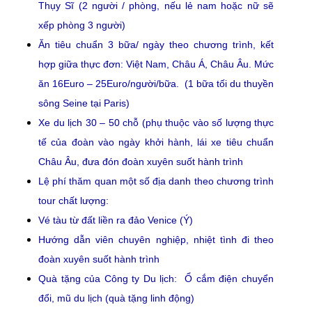
Thụy Sĩ (2 người / phòng, nếu lẻ nam hoặc nữ sẽ
xếp phòng 3 người)
Ăn tiêu chuẩn 3 bữa/ ngày theo chương trình, kết
hợp giữa thực đơn: Việt Nam, Châu Á, Châu Âu. Mức
ăn 16Euro – 25Euro/người/bữa. (1 bữa tối du thuyền
sông Seine tại Paris)
Xe du lịch 30 – 50 chỗ (phụ thuộc vào số lượng thực
tế của đoàn vào ngày khởi hành, lái xe tiêu chuẩn
Châu Âu, đưa đón đoàn xuyên suốt hành trình
Lệ phí thăm quan một số địa danh theo chương trình
tour chất lượng:
Vé tàu từ đất liền ra đảo Venice (Ý)
Hướng dẫn viên chuyên nghiệp, nhiệt tình đi theo
đoàn xuyên suốt hành trình
Quà tặng của Công ty Du lịch: Ổ cắm điện chuyển
đổi, mũ du lịch (quà tặng linh động)