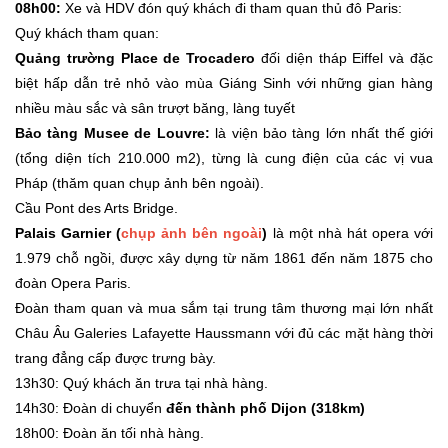
08h00:
Xe và HDV đón quý khách đi tham quan thủ đô Paris:
Quý khách tham quan:
Quảng trường Place de Trocadero
đối diện tháp Eiffel và đặc
biệt hấp dẫn trẻ nhỏ vào mùa Giáng Sinh với những gian hàng
nhiều màu sắc và sân trượt băng, làng tuyết
Bảo tàng Musee de Louvre:
là viện bảo tàng lớn nhất thế giới
(tổng diện tích 210.000 m2), từng là cung điện của các vị vua
Pháp (thăm quan chụp ảnh bên ngoài).
Cầu Pont des Arts Bridge.
Palais Garnier (
chụp ảnh bên ngoài
)
là một nhà hát opera với
1.979 chỗ ngồi, được xây dựng từ năm 1861 đến năm 1875 cho
đoàn Opera Paris.
Đoàn tham quan và mua sắm tại trung tâm thương mại lớn nhất
Châu Âu Galeries Lafayette Haussmann với đủ các mặt hàng thời
trang đẳng cấp được trưng bày.
13h30: Quý khách ăn trưa tại nhà hàng.
14h30: Đoàn di chuyển
đến thành phố Dijon (318km)
18h00: Đoàn ăn tối nhà hàng.