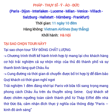
PHÁP - THỤY SĨ - Ý - ÁO - ĐỨC
(Paris - Dijon - Interlaken - Lucerne - Milan - Venice - Villach -
Salzburg - Hallstatt - Nürnberg - Frankfurt)
Thời gian:
11 ngày 10 đêm
Hàng không:
Vietnam Airlines (bay thẳng)
Khởi hành:
Hà Nội
TẠI SAO CHỌN TOUR NÀY?
Tại sao chọn tour TÂY ĐÔNG CHẤT LƯỢNG
-> Chương trình thiết kế hành trình hợp lý mang lại cho khách hàng
cơ hội trải nghiệm cả sự nhộn nhịp của thủ đô thành phố và sự
thanh bình làng quê Châu Âu
-> Cung đường và thời gian di chuyển được bố trí hợp lý để đảm bảo
Quý khách có thời gian nghỉ ngơi
Trải nghiệm 1 đêm đáng nhớ tại Paris với bữa tối sang trọng mang
phong cách Châu Âu trên du thuyền sông Seine. Quý khách sẽ
được chiêm ngưỡng toàn cảnh thành phố từ Tháp Eiffel đến nhà
thờ Đức Bà, cảm nhận đích thực ý nghĩa của thông điệp “Paris –
kinh đô ánh sáng”