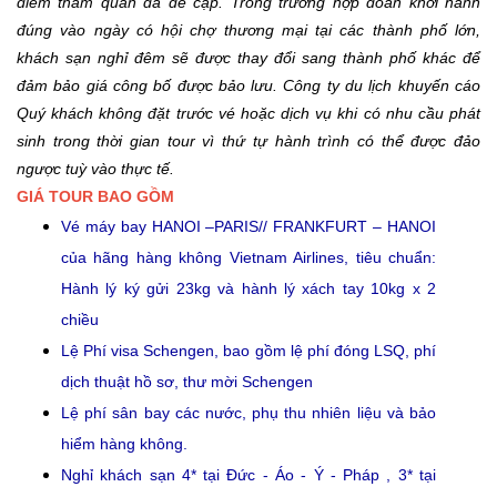
điểm tham quan đã đề cập. Trong trường hợp đoàn khởi hành
đúng vào ngày có hội chợ thương mại tại các thành phố lớn,
khách sạn nghỉ đêm sẽ được thay đổi sang thành phố khác để
đảm bảo giá công bố được bảo lưu. Công ty du lịch khuyến cáo
Quý khách không đặt trước vé hoặc dịch vụ khi có nhu cầu phát
sinh trong thời gian tour vì thứ tự hành trình có thể được đảo
ngược tuỳ vào thực tế.
GIÁ TOUR BAO GỒM
Vé máy bay HANOI –PARIS// FRANKFURT – HANOI
của hãng hàng không Vietnam Airlines, tiêu chuẩn:
Hành lý ký gửi 23kg và hành lý xách tay 10kg x 2
chiều
Lệ Phí visa Schengen, bao gồm lệ phí đóng LSQ, phí
dịch thuật hồ sơ, thư mời Schengen
Lệ phí sân bay các nước, phụ thu nhiên liệu và bảo
hiểm hàng không.
Nghỉ khách sạn 4* tại Đức - Áo - Ý - Pháp , 3* tại