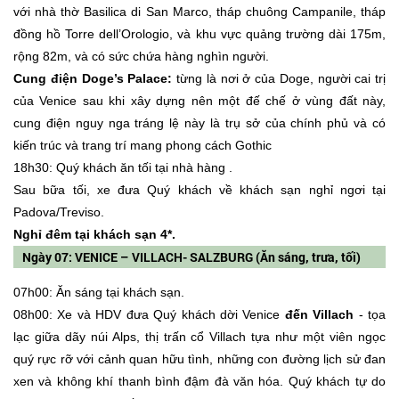
với nhà thờ Basilica di San Marco, tháp chuông Campanile, tháp
đồng hồ Torre dell’Orologio, và khu vực quảng trường dài 175m,
rộng 82m, và có sức chứa hàng nghìn người.
Cung điện Doge’s Palace:
từng là nơi ở của Doge, người cai trị
của Venice sau khi xây dựng nên một đế chế ở vùng đất này,
cung điện nguy nga tráng lệ này là trụ sở của chính phủ và có
kiến trúc và trang trí mang phong cách Gothic
18h30: Quý khách ăn tối tại nhà hàng .
Sau bữa tối, xe đưa Quý khách về khách sạn nghỉ ngơi tại
Padova/Treviso.
Nghỉ đêm tại khách sạn 4*.
Ngày 07: VENICE – VILLACH- SALZBURG (Ăn sáng, trưa, tối)
07h00: Ăn sáng tại khách sạn.
08h00: Xe và HDV đưa Quý khách dời Venice
đến Villach
- tọa
lạc giữa dãy núi Alps, thị trấn cổ Villach tựa như một viên ngọc
quý rực rỡ với cảnh quan hữu tình, những con đường lịch sử đan
xen và không khí thanh bình đậm đà văn hóa. Quý khách tự do