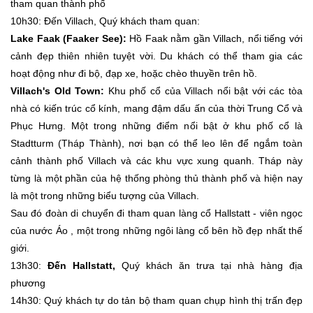
tham quan thành phố
10h30: Đến Villach, Quý khách tham quan:
Lake Faak (Faaker See):
Hồ Faak nằm gần Villach, nổi tiếng với
cảnh đẹp thiên nhiên tuyệt vời. Du khách có thể tham gia các
hoạt động như đi bộ, đạp xe, hoặc chèo thuyền trên hồ.
Villach's Old Town:
Khu phố cổ của Villach nổi bật với các tòa
nhà có kiến trúc cổ kính, mang đậm dấu ấn của thời Trung Cổ và
Phục Hưng. Một trong những điểm nổi bật ở khu phố cổ là
Stadtturm (Tháp Thành), nơi bạn có thể leo lên để ngắm toàn
cảnh thành phố Villach và các khu vực xung quanh. Tháp này
từng là một phần của hệ thống phòng thủ thành phố và hiện nay
là một trong những biểu tượng của Villach.
Sau đó đoàn di chuyển đi tham quan làng cổ Hallstatt - viên ngọc
của nước Áo , một trong những ngôi làng cổ bên hồ đẹp nhất thế
giới.
13h30:
Đến Hallstatt,
Quý khách ăn trưa tại nhà hàng địa
phương
14h30: Quý khách tự do tản bộ tham quan chụp hình thị trấn đẹp