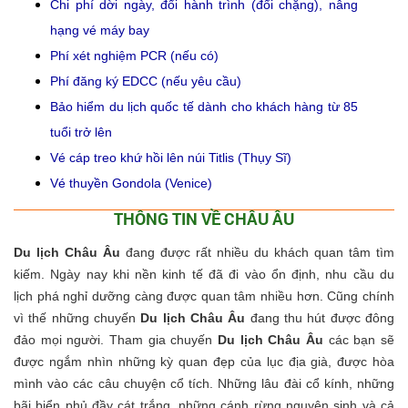
Chi phí dời ngày, đổi hành trình (đổi chặng), nâng
hạng vé máy bay
Phí xét nghiệm PCR (nếu có)
Phí đăng ký EDCC (nếu yêu cầu)
Bảo hiểm du lịch quốc tế dành cho khách hàng từ 85
tuổi trở lên
Vé cáp treo khứ hồi lên núi Titlis (Thụy Sĩ)
Vé thuyền Gondola (Venice)
THÔNG TIN VỀ CHÂU ÂU
Du lịch Châu Âu
đang được rất nhiều du khách quan tâm tìm
kiếm.
Ngày nay khi nền kinh tế đã đi vào ổn định, nhu cầu du
lịch phá nghỉ dưỡng càng được quan tâm nhiều hơn. Cũng chính
vì thế những chuyến
Du lịch Châu Âu
đang thu hút được đông
đảo mọi người. Tham gia chuyến
Du lịch Châu Âu
các bạn sẽ
được ngắm nhìn những kỳ quan đẹp của lục địa già, được hòa
mình vào các câu chuyện cổ tích. Những lâu đài cổ kính, những
bãi biển phủ đầy cát trắng, những cánh rừng nguyên sinh và cả