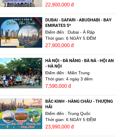
22,900,000 đ
DUBAI - SAFARI - ABUDHABI - BAY
EMIRATES 5*
Điểm đến
: Dubai - Ả Rập
Thời gian:
6 NGÀY 5 ĐÊM
27,900,000 đ
HÀ NỘI - ĐÀ NẴNG - BÀ NÀ - HỘI AN
- HÀ NỘI
Điểm đến
: Miền Trung
Thời gian:
4 ngày 3 đêm
7,590,000 đ
BẮC KINH - HÀNG CHÂU - THƯỢNG
HẢI
Điểm đến
: Trung Quốc
Thời gian:
6 NGÀY 5 ĐÊM
23,990,000 đ