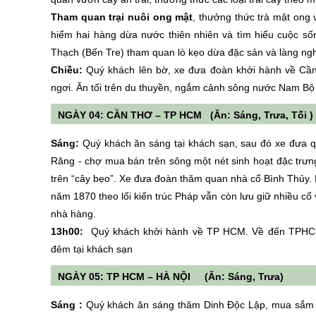
Tham quan trại nuôi ong mật
, thưởng thức trà mật ong 
hiểm hai hàng dừa nước thiên nhiên và tìm hiểu cuộc s
Thạch (Bến Tre) tham quan lò kẹo dừa đặc sản và làng ngh
Chiều:
Quý khách lên bờ, xe đưa đoàn khởi hành về Cầ
ngơi. Ăn tối trên du thuyền, ngắm cảnh sông nước Nam Bộ
NGÀY 04: CẦN THƠ – TP HCM (Ăn: Sáng, Trưa, Tối )
Sáng:
Quý khách ăn sáng tại khách sạn, sau đó xe đưa q
Răng - chợ mua bán trên sông một nét sinh hoạt đặc tr
trên “cây bẹo”. Xe đưa đoàn thăm quan nhà cổ Bình Thủy.
năm 1870 theo lối kiến trúc Pháp vẫn còn lưu giữ nhiều cổ 
nhà hàng.
13h00:
Quý khách khởi hành về TP HCM. Về đến TPHCM, 
đêm tại khách sạn
NGÀY 05: TP HCM – HÀ NỘI (Ăn: Sáng, Trưa)
Sáng :
Quý khách ăn sáng thăm Dinh Độc Lập, mua sắm 