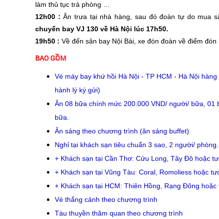
làm thủ tục trả phòng …
12h00 :
Ăn trưa tại nhà hàng, sau đó đoàn tự do mua
chuyến bay VJ 130 về Hà Nội lúc 17h50.
19h50 :
Về đến sân bay Nội Bài, xe đón đoàn về điểm đón b
BAO GỒM
Vé máy bay khứ hồi Hà Nội - TP HCM - Hà Nội hàng k
hành lý ký gửi)
Ăn 08 bữa chính mức 200.000 VND/ người/ bữa, 01 
bữa.
Ăn sáng theo chương trình (ăn sáng buffet)
Nghỉ tại khách sạn tiêu chuẩn 3 sao, 2 người/ phòng.
+ Khách sạn tại Cần Thơ: Cửu Long, Tây Đô hoặc t
+ Khách sạn tại Vũng Tàu: Coral, Romoliess hoặc t
+ Khách sạn tại HCM: Thiên Hồng, Rạng Đông hoặc
Vé thắng cảnh theo chương trình
Tàu thuyền thăm quan theo chương trình