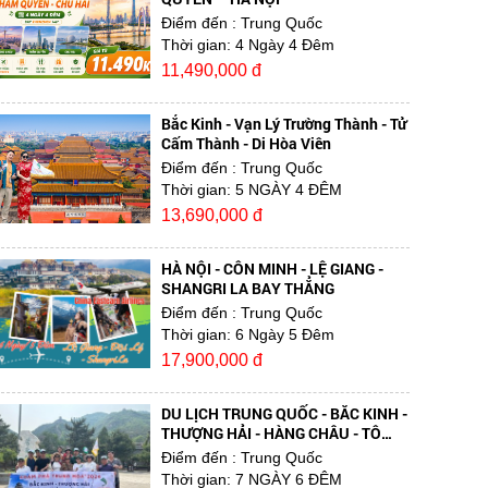
Điểm đến
: Trung Quốc
Thời gian:
4 Ngày 4 Đêm
11,490,000 đ
Bắc Kinh - Vạn Lý Trường Thành - Tử
Cấm Thành - Di Hòa Viên
Điểm đến
: Trung Quốc
Thời gian:
5 NGÀY 4 ĐÊM
13,690,000 đ
HÀ NỘI - CÔN MINH - LỆ GIANG -
SHANGRI LA BAY THẲNG
Điểm đến
: Trung Quốc
Thời gian:
6 Ngày 5 Đêm
17,900,000 đ
DU LỊCH TRUNG QUỐC - BẮC KINH -
THƯỢNG HẢI - HÀNG CHÂU - TÔ
CHÂU
Điểm đến
: Trung Quốc
Thời gian:
7 NGÀY 6 ĐÊM