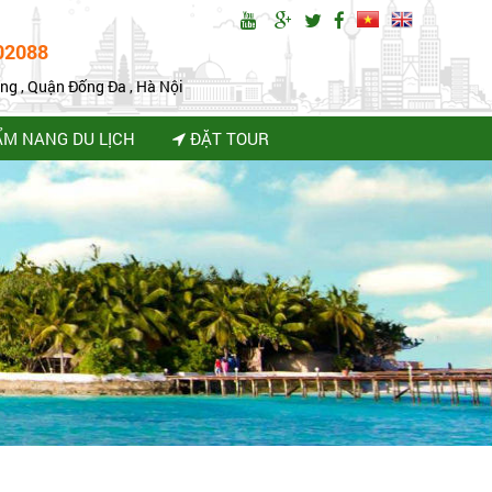
02088
ng , Quận Đống Đa , Hà Nội
ẨM NANG DU LỊCH
ĐẶT TOUR