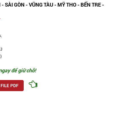
- SÀI GÒN - VŨNG TÀU - MỸ THO - BẾN TRE -
đ
,
VJ
)
ngay để giữ chỗ!
 FILE PDF