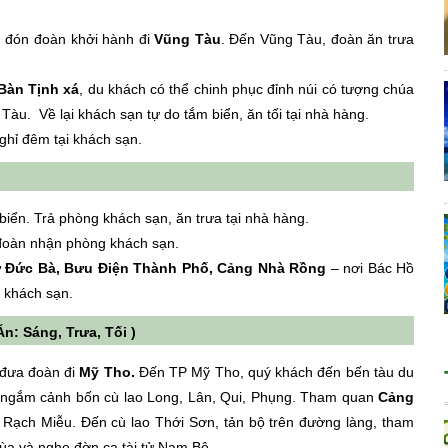
 đón đoàn khởi hành đi
Vũng Tàu
. Đến Vũng Tàu, đoàn ăn trưa
Bàn Tịnh xá
, du khách có thể chinh phục đỉnh núi có tượng chúa
Tàu. Về lại khách sạn tự do tắm biển, ăn tối tại nhà hàng.
hỉ đêm tại khách sạn.
biển. Trả phòng khách sạn, ăn trưa tại nhà hàng.
 đoàn nhận phòng khách sạn.
 Đức Bà, Bưu Điện Thành Phố, Cảng Nhà Rồng
– nơi Bác Hồ
i khách sạn.
: Sáng, Trưa, Tối )
 đưa đoàn đi
Mỹ Tho.
Đến TP Mỹ Tho, quý khách đến bến tàu du
ền ngắm cảnh bốn cù lao Long, Lân, Qui, Phụng. Tham quan
Cảng
 Rạch Miễu. Đến cù lao Thới Sơn, tản bộ trên đường làng, tham
 mùa và nghe đờn ca tài tử Nam Bộ.