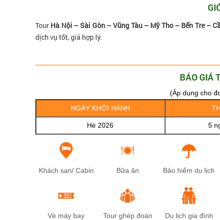
GI
Tour
Hà Nội – Sài Gòn – Vũng Tàu – Mỹ Tho – Bến Tre – C
dịch vụ tốt, giá hợp lý.
BÁO GIÁ 
(Áp dụng cho đo
NGÀY KHỞI HÀNH
TH
Hè 2026
5 n
Khách sạn/ Cabin
Bữa ăn
Bảo hiểm du lịch
Vé máy bay
Tour ghép đoàn
Du lịch gia đình