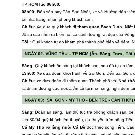
TP HCM lúc 06h00.
08h00:
Đến sân bay Tân Sơn Nhất, xe và Hướng dẫn viên
tại nhà hàng, nhận phòng khách sạn.
Chiều:
Xe đưa quý khách đi
tham quan Bạch Dinh
,
Niết 
Jê su cao nhìn ra biển nơi có cảnh tượng rất đẹp của Vũng 
Tối :
Quý khách tự do khám phá thành phố biển về đêm. Ng
NGÀY 02: VŨNG TÀU – TP HCM (Ăn: Sáng, Trưa , Tối )
Sáng:
Quý khách ăn sáng tại khách sạn, sau đó tự do tắm 
13h00:
Xe đưa đoàn khởi hành về Sài Gòn. Đến Sài Gòn,
Chiều:
xe đưa đoàn đi thăm quan Thành phố với
Nhà thờ
ra đi tìm đường cứu nước. Ăn tối tại nhà hàng, nghỉ đêm tạ
NGÀY 03: SÀI GÒN - MỸ THO - BẾN TRE - CẦN THƠ (Ăn
Sáng:
Đoàn ăn sáng, làm thủ tục trả phòng khách sạn, xe
lịch 30/04 quý khách lên thuyền, du thuyền trên sông Ti
Cá Mỹ Tho
và
làng nuôi Cá Bè
dọc theo sông Tiền, Cầu
quan vườn cây ăn trái, thưởng thức các loại trái cây theo