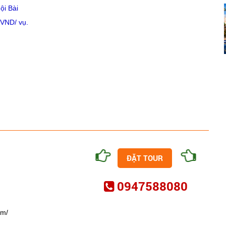
ội Bài
 VND/ vụ.
ĐẶT TOUR
0947588080
om/