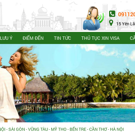
09112
15 Yên Lã
LƯU Ý
ĐIỂM ĐẾN
TIN TỨC
THỦ TỤC XIN VISA
C
ỘI - SÀI GÒN - VŨNG TÀU - MỸ THO - BẾN TRE - CẦN THƠ - HÀ NỘI