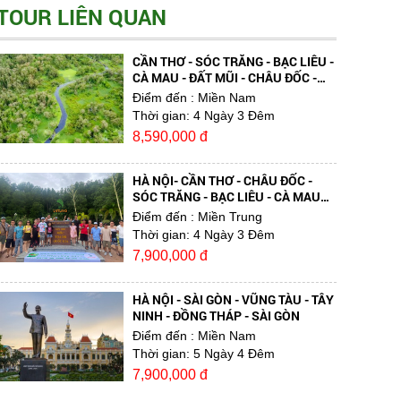
TOUR LIÊN QUAN
CẦN THƠ - SÓC TRĂNG - BẠC LIÊU -
CÀ MAU - ĐẤT MŨI - CHÂU ĐỐC -
CẦN THƠ
Điểm đến
: Miền Nam
Thời gian:
4 Ngày 3 Đêm
8,590,000 đ
HÀ NỘI- CẦN THƠ - CHÂU ĐỐC -
SÓC TRĂNG - BẠC LIÊU - CÀ MAU
(4N3Đ)
Điểm đến
: Miền Trung
Thời gian:
4 Ngày 3 Đêm
7,900,000 đ
HÀ NỘI - SÀI GÒN - VŨNG TÀU - TÂY
NINH - ĐỒNG THÁP - SÀI GÒN
Điểm đến
: Miền Nam
Thời gian:
5 Ngày 4 Đêm
7,900,000 đ