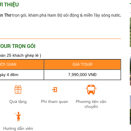
ỚI THIỆU
ần Thơ
trọn gói, khám phá Nam Bộ sôi động & miền Tây sông nước,
TOUR TRỌN GÓI
àn 25 khách ghép lẻ )
ỜI GIAN
GIÁ TOUR
gày 4 đêm
7,990,000 VNĐ
Quà tặng
Phí tham quan
Phương tiện vận
chuyển
Hướng dẫn viên