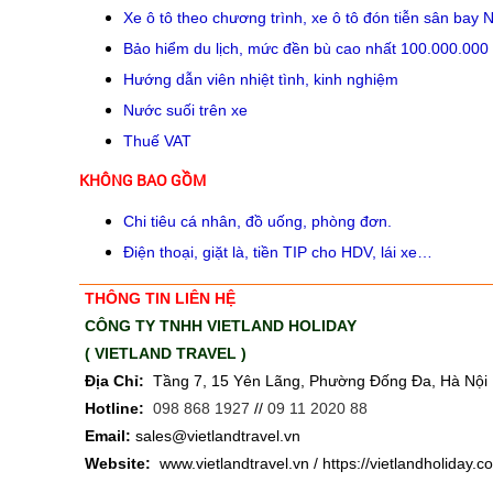
Xe ô tô theo chương trình, xe ô tô đón tiễn sân bay N
Bảo hiểm du lịch, mức đền bù cao nhất 100.000.000
Hướng dẫn viên nhiệt tình, kinh nghiệm
Nước suối trên xe
Thuế VAT
KHÔNG BAO GỒM
Chi tiêu cá nhân, đồ uống, phòng đơn.
Điện thoại, giặt là, tiền TIP cho HDV, lái xe…
THÔNG TIN LIÊN HỆ
CÔNG TY TNHH VIETLAND HOLIDAY
( VIETLAND TRAVEL )
Địa Chỉ:
Tầng 7, 15 Yên Lãng, Phường Đống Đa, Hà Nội
Hotline:
098 868 1927
//
09 11 2020 88
Email:
sales@vietlandtravel.vn
Website:
www.vietlandtravel.vn / https://vietlandholiday.c