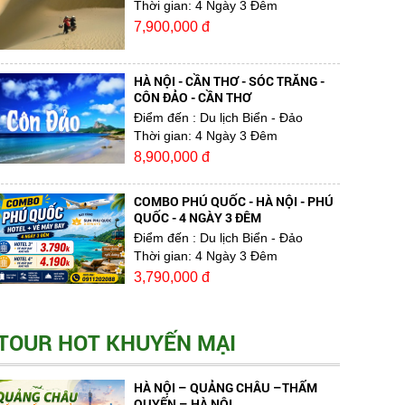
Thời gian:
4 Ngày 3 Đêm
7,900,000 đ
HÀ NỘI - CẦN THƠ - SÓC TRĂNG -
CÔN ĐẢO - CẦN THƠ
Điểm đến
: Du lịch Biển - Đảo
Thời gian:
4 Ngày 3 Đêm
8,900,000 đ
COMBO PHÚ QUỐC - HÀ NỘI - PHÚ
QUỐC - 4 NGÀY 3 ĐÊM
Điểm đến
: Du lịch Biển - Đảo
Thời gian:
4 Ngày 3 Đêm
3,790,000 đ
TOUR HOT KHUYẾN MẠI
HÀ NỘI – QUẢNG CHÂU –THẨM
QUYẾN – HÀ NỘI