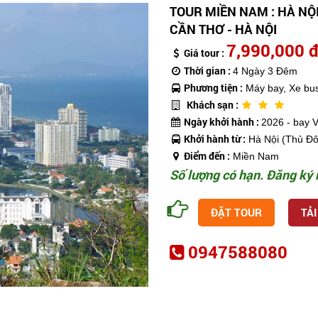
TOUR MIỀN NAM : HÀ NỘI 
CẦN THƠ - HÀ NỘI
7,990,000 
Giá tour :
Thời gian :
4 Ngày 3 Đêm
Phương tiện :
Máy bay, Xe bus
Khách sạn :
Ngày khởi hành :
2026 - bay 
Khởi hành từ :
Hà Nội (Thủ Đô
Điểm đến :
Miền Nam
Số lượng có hạn. Đăng ký 
ĐẶT TOUR
TẢI
0947588080