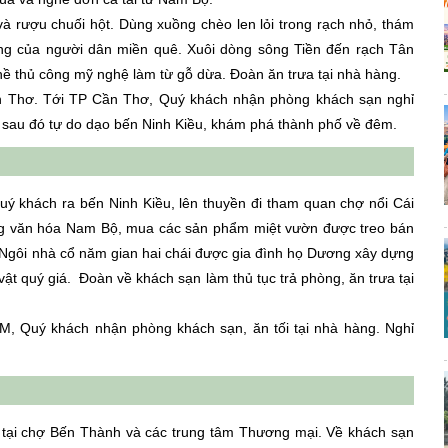
và rượu chuối hột. Dùng xuồng chèo len lỏi trong rạch nhỏ, thám
ống của người dân miền quê. Xuôi dòng sông Tiền đến rạch Tân
ề thủ công mỹ nghệ làm từ gỗ dừa. Đoàn ăn trưa tại nhà hàng.
n Thơ. Tới TP Cần Thơ, Quý khách nhận phòng khách sạn nghỉ
 sau đó tự do dạo bến Ninh Kiều, khám phá thành phố về đêm.
uý khách ra bến Ninh Kiều, lên thuyền đi tham quan chợ nổi Cái
ưng văn hóa Nam Bộ, mua các sản phẩm miệt vườn được treo bán
 Ngôi nhà cổ năm gian hai chái được gia đình họ Dương xây dựng
vật quý giá. Đoàn về khách sạn làm thủ tục trả phòng, ăn trưa tại
Quý khách nhận phòng khách sạn, ăn tối tại nhà hàng. Nghỉ
tại chợ Bến Thành và các trung tâm Thương mại. Về khách sạn