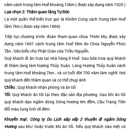
nằm cách trung tâm Huế khoảng 10km ( được xây dựng năm 1920 )
Lựa chọn 2: Thăm quan lăng Tự Đức
Là một quần thể kiến trúc gọi là Khiêm Cung cách trung tâm Huế
tầm 7km ( được xây năm 1866)
Tiếp tục chương trình, đoàn tham quan chùa Thiên Mụ, được xây
dựng năm 1601 cách trung tâm Huế 5km do Chúa Nguyễn Phúc
Tần , tiêu biểu cho Phật Giáo của Triều Nguyễn.
Quý khách đi ăn trưa tại nhà hàng ở Huế. Sau bữa trưa quý khách
đi thăm làng làm hương Thủy Xuân. Làng Hương Thủy Xuân cách
trung tâm Huế khoảng 7km , và có tuổi đời 700 năm làm nghề. Nơi
quý khách đến thăm quan và có thể chụp ảnh
Chiều :
Quý khách nhận phòng và ăn tối
Tối:
Quý khách ăn tối tại theo đặc sản địa phương. Sau khi ăn tối
quý khách dạo ngắm dòng Sông Hương êm đềm, Cầu Tràng Tiền
đổi màu lung linh về đêm
Khuyến mại:
Công ty Du Lịch sắp xếp 2 thuyền đi ngắm Sông
Hương
sau khi/ hoặc trước khi ăn tối. Nếu quý khách nào mệt có