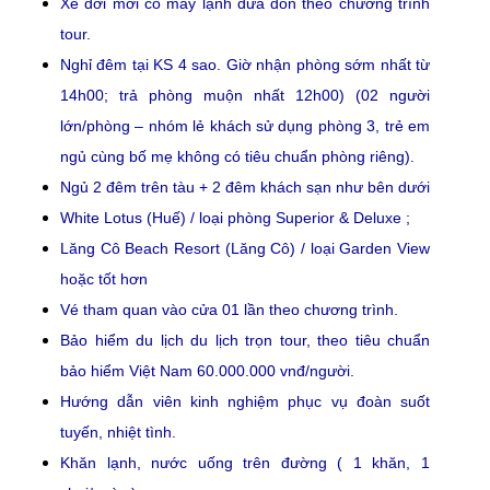
Xe đời mới có máy lạnh đưa đón theo chương trình
tour.
Nghỉ đêm tại KS 4 sao. Giờ nhận phòng sớm nhất từ
14h00; trả phòng muộn nhất 12h00) (02 người
lớn/phòng – nhóm lẻ khách sử dụng phòng 3, trẻ em
ngủ cùng bố mẹ không có tiêu chuẩn phòng riêng).
Ngủ 2 đêm trên tàu + 2 đêm khách sạn như bên dưới
White Lotus (Huế) / loại phòng Superior & Deluxe ;
Lăng Cô Beach Resort (Lăng Cô) / loại Garden View
hoặc tốt hơn
Vé tham quan vào cửa 01 lần theo chương trình.
Bảo hiểm du lịch du lịch trọn tour, theo tiêu chuẩn
bảo hiểm Việt Nam 60.000.000 vnđ/người.
Hướng dẫn viên kinh nghiệm phục vụ đoàn suốt
tuyến, nhiệt tình.
Khăn lạnh, nước uống trên đường ( 1 khăn, 1