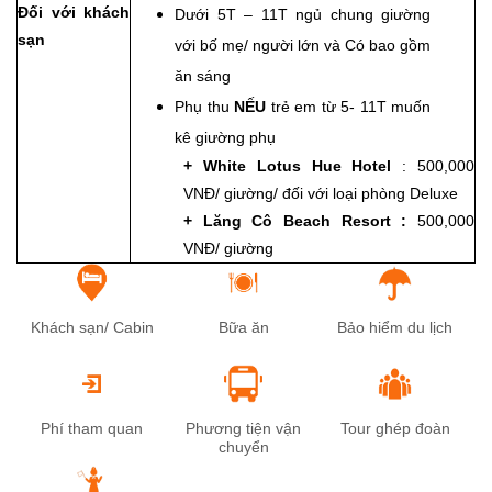
Đối với khách
Dưới 5T – 11T ngủ chung giường
sạn
với bố mẹ/ người lớn và Có bao gồm
ăn sáng
Phụ thu
NẾU
trẻ em từ 5- 11T muốn
kê giường phụ
+ White Lotus Hue Hotel
: 500,000
VNĐ/ giường/ đối với loại phòng Deluxe
+ Lăng Cô Beach Resort :
500,000
VNĐ/ giường
Khách sạn/ Cabin
Bữa ăn
Bảo hiểm du lịch
Phí tham quan
Phương tiện vận
Tour ghép đoàn
chuyển