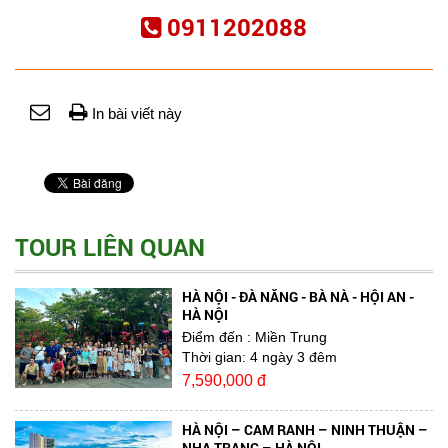
0911202088
In bài viết này
TOUR LIÊN QUAN
HÀ NỘI - ĐÀ NẴNG - BÀ NÀ - HỘI AN -
HÀ NỘI
Điểm đến
: Miền Trung
Thời gian:
4 ngày 3 đêm
7,590,000 đ
HÀ NỘI – CAM RANH – NINH THUẬN –
NHA TRANG – HÀ NỘI