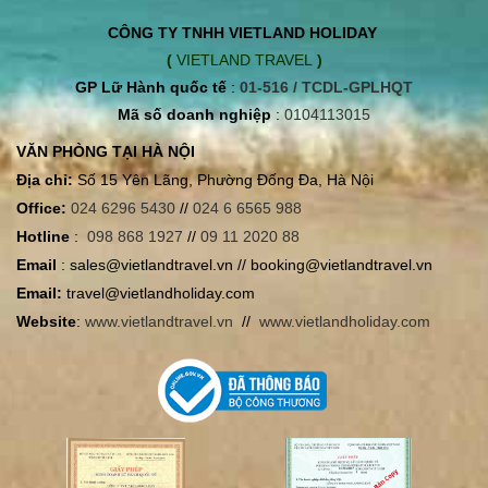
CÔNG TY TNHH VIETLAND HOLIDAY
(
VIETLAND TRAVEL
)
GP Lữ Hành quốc tế
:
01-516 / TCDL-GPLHQT
Mã số doanh nghiệp
:
0104113015
VĂN PHÒNG TẠI HÀ NỘI
Địa chỉ:
Số 15 Yên Lãng, Phường Đống Đa, Hà Nội
Office:
024 6296 5430
//
024 6 6565 988
Hotline
:
098 868 1927
//
09 11 2020 88
Email
: sales@vietlandtravel.vn // booking@vietlandtravel.vn
Email:
travel@vietlandholiday.com
Website
:
www.vietlandtravel.vn
//
www.vietlandholiday.com