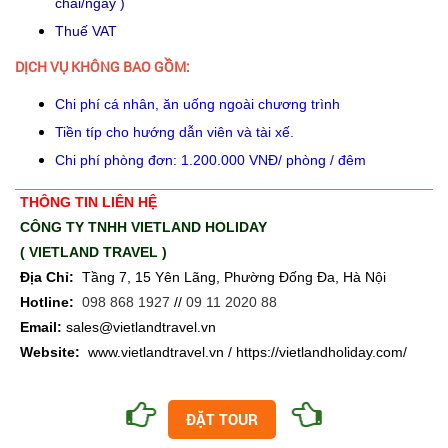
chai/ngày )
Thuế VAT
DỊCH VỤ KHÔNG BAO GỒM:
Chi phí cá nhân, ăn uống ngoài chương trình
Tiền típ cho hướng dẫn viên và tài xế.
Chi phí phòng đơn: 1.200.000 VNĐ/ phòng / đêm
THÔNG TIN LIÊN HỆ
CÔNG TY TNHH VIETLAND HOLIDAY
( VIETLAND TRAVEL )
Địa Chỉ:
Tầng 7, 15 Yên Lãng, Phường Đống Đa, Hà Nội
Hotline:
098 868 1927
//
09 11 2020 88
Email:
sales@vietlandtravel.vn
Website:
www.vietlandtravel.vn / https://vietlandholiday.com/
ĐẶT TOUR