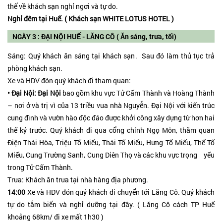
thể về khách sạn nghỉ ngơi và tự do.
Nghỉ đêm tại Huế. ( Khách sạn WHITE LOTUS HOTEL )
NGÀY 3 : ĐẠI NỘI HUẾ - LĂNG CÔ ( Ăn sáng, trưa, tối)
Sáng: Quý khách ăn sáng tại khách sạn. Sau đó làm thủ tục trả
phòng khách sạn.
Xe và HDV đón quý khách đi tham quan:
• Đại Nội: Đại Nội
bao gồm khu vực Tử Cấm Thành và Hoàng Thành
– nơi ở và trị vì của 13 triều vua nhà Nguyễn. Đại Nội với kiến trúc
cung đình và vườn hào độc đáo được khởi công xây dựng từ hơn hai
thế kỷ trước. Quý khách đi qua cổng chính Ngọ Môn, thăm quan
Điện Thái Hòa, Triệu Tổ Miếu, Thái Tổ Miếu, Hưng Tổ Miếu, Thế Tổ
Miếu, Cung Trường Sanh, Cung Diên Thọ và các khu vực trọng yếu
trong Tử Cấm Thành.
Trưa: Khách ăn trưa tại nhà hàng địa phương.
14:00
Xe và HDV đón quý khách di chuyển tới Lăng Cô. Quý khách
tự do tắm biển và nghỉ dưỡng tại đây. ( Lăng Cô cách TP Huế
khoảng 68km/ đi xe mất 1h30 )