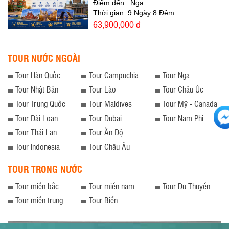
Điểm đến
: Nga
Thời gian:
9 Ngày 8 Đêm
63,900,000 đ
TOUR NƯỚC NGOÀI
Tour Hàn Quốc
Tour Campuchia
Tour Nga
Tour Nhật Bản
Tour Lào
Tour Châu Úc
Tour Trung Quốc
Tour Maldives
Tour Mỹ - Canada
Tour Đài Loan
Tour Dubai
Tour Nam Phi
Tour Thái Lan
Tour Ấn Độ
Tour Indonesia
Tour Châu Âu
TOUR TRONG NƯỚC
Tour miền bắc
Tour miền nam
Tour Du Thuyền
Tour miền trung
Tour Biển