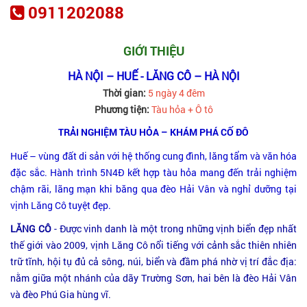
0911202088
GIỚI THIỆU
HÀ NỘI – HUẾ - LĂNG CÔ – HÀ NỘI
Thời gian:
5 ngày 4 đêm
Phương tiện:
Tàu hỏa + Ô tô
TRẢI NGHIỆM TÀU HỎA – KHÁM PHÁ CỐ ĐÔ
Huế – vùng đất di sản với hệ thống cung đình, lăng tẩm và văn hóa
đặc sắc. Hành trình 5N4Đ kết hợp tàu hỏa mang đến trải nghiệm
chậm rãi, lãng mạn khi băng qua đèo Hải Vân và nghỉ dưỡng tại
vịnh Lăng Cô tuyệt đẹp.
LĂNG CÔ
- Được vinh danh là một trong những vịnh biển đẹp nhất
thế giới vào 2009, vịnh Lăng Cô nổi tiếng với cảnh sắc thiên nhiên
trữ tĩnh, hội tụ đủ cả sông, núi, biển và đầm phá nhờ vị trí đắc địa:
nằm giữa một nhánh của dãy Trường Sơn, hai bên là đèo Hải Vân
và đèo Phú Gia hùng vĩ.