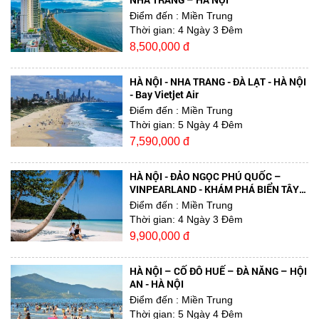
Điểm đến
: Miền Trung
Thời gian:
4 Ngày 3 Đêm
8,500,000 đ
HÀ NỘI - NHA TRANG - ĐÀ LẠT - HÀ NỘI
- Bay Vietjet Air
Điểm đến
: Miền Trung
Thời gian:
5 Ngày 4 Đêm
7,590,000 đ
HÀ NỘI - ĐẢO NGỌC PHÚ QUỐC –
VINPEARLAND - KHÁM PHÁ BIỂN TÂY
NAM - HÀ NỘI bay Vietjet
Điểm đến
: Miền Trung
Thời gian:
4 Ngày 3 Đêm
9,900,000 đ
HÀ NỘI – CỐ ĐÔ HUẾ – ĐÀ NẴNG – HỘI
AN - HÀ NỘI
Điểm đến
: Miền Trung
Thời gian:
5 Ngày 4 Đêm