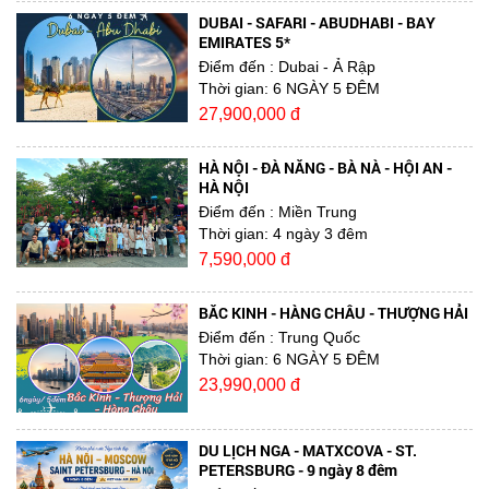
DUBAI - SAFARI - ABUDHABI - BAY
EMIRATES 5*
Điểm đến
: Dubai - Ả Rập
Thời gian:
6 NGÀY 5 ĐÊM
27,900,000 đ
HÀ NỘI - ĐÀ NẴNG - BÀ NÀ - HỘI AN -
HÀ NỘI
Điểm đến
: Miền Trung
Thời gian:
4 ngày 3 đêm
7,590,000 đ
BẮC KINH - HÀNG CHÂU - THƯỢNG HẢI
Điểm đến
: Trung Quốc
Thời gian:
6 NGÀY 5 ĐÊM
23,990,000 đ
DU LỊCH NGA - MATXCOVA - ST.
PETERSBURG - 9 ngày 8 đêm