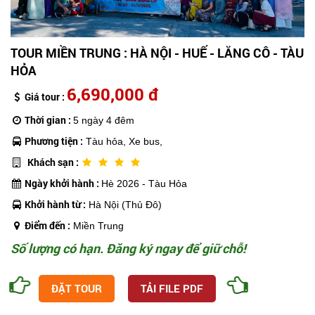
TOUR MIỀN TRUNG : HÀ NỘI - HUẾ - LĂNG CÔ - TÀU
HỎA
6,690,000 đ
Giá tour :
Thời gian :
5 ngày 4 đêm
Phương tiện :
Tàu hỏa, Xe bus,
Khách sạn :
Ngày khởi hành :
Hè 2026 - Tàu Hỏa
Khởi hành từ :
Hà Nội (Thủ Đô)
Điểm đến :
Miền Trung
Số lượng có hạn. Đăng ký ngay để giữ chỗ!
ĐẶT TOUR
TẢI FILE PDF