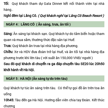
Tối:
Quý khách tham dự Gala Dinner kết nối thành viên tại nhà
hàng..
Nghỉ đêm tại Lăng Cô.
( Quý khách nghỉ tại Lăng Cô Beach Resort )
NGÀY 4 : LĂNG CÔ ( Ăn sáng, trưa, ăn tối )
Sáng:
Ăn sáng tại khách sạn. Quý khách tự do tắm biển hoặc tham
quan và mua sắm, thường thức đặc sản tại Huế.
Trưa:
Quý khách ăn trưa tại nhà hàng địa phương.
Chiều:
Xe và HDV đưa đoàn trở lại Huế, và ăn tối tại nhà hàng địa
phương trước khi lên tàu ( với suất ăn 150,000 VNĐ/ người )
Sau đó quý khách di chuyển ra ga đáp chuyến tàu SE20 lúc 20h50
khởi hành về Hà Nội.
NGÀY 5 : HÀ NỘI (Ăn sáng tự do trên tàu)
Quý khách tự túc ăn sáng trên tàu. Có thể tự gọi đồ ăn trên toa ăn
uống
10h45:
Tàu đến ga Hà Nội. Hướng dẫn viên chia tay Đoàn. Kết thúc
chương