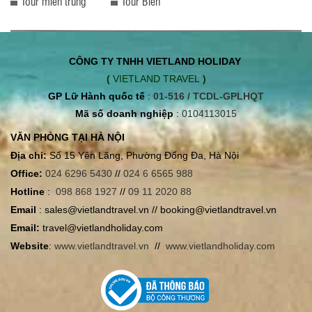
Tour miền trung
Tour Biển
CÔNG TY TNHH VIETLAND HOLIDAY
(
VIETLAND TRAVEL
)
GP Lữ Hành quốc tế
:
01-516 / TCDL-GPLHQT
Mã số doanh nghiệp
:
0104113015
VĂN PHÒNG TẠI HÀ NỘI
Địa chỉ:
Số 15 Yên Lãng, Phường Đống Đa, Hà Nội
Office:
024 6296 5430
//
024 6 6565 988
Hotline
:
098 868 1927
//
09 11 2020 88
Email
: sales@vietlandtravel.vn // booking@vietlandtravel.vn
Email:
travel@vietlandholiday.com
Website
:
www.vietlandtravel.vn
//
www.vietlandholiday.com