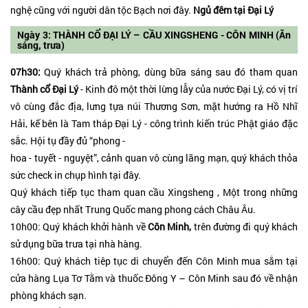
nghệ cũng với người dân tộc Bạch nơi đây.
Ngủ đêm tại Đại Lý
Ngày 3: THÀNH CỔ ĐẠI LÝ – CẦU XINGSHENG - CÔN MINH (Ăn
sáng, trưa)
07h30:
Quý khách trả phòng, dùng bữa sáng sau đó tham quan
Thành cổ Đại Lý
- Kinh đô một thời lừng lẫy của nước Đại Lý, có vị trí
vô cùng đắc địa, lưng tựa núi Thương Sơn, mặt hướng ra Hồ Nhĩ
Hải, kế bên là Tam tháp Đại Lý - công trình kiến trúc Phật giáo đặc
sắc. Hội tụ đầy đủ “phong -
hoa - tuyết - nguyệt”, cảnh quan vô cùng lãng mạn, quý khách thỏa
sức check in chụp hình tại đây.
Quý khách tiếp tục tham quan cầu Xingsheng , Một trong những
cây cầu đẹp nhất Trung Quốc mang phong cách Châu Âu.
10h00: Quý khách khởi hành về
Côn Minh,
trên đường đi quý khách
sử dụng bữa trưa tại nhà hàng.
16h00: Quý khách tiêp tục di chuyển đến Côn Minh mua sắm tại
cửa hàng Lụa Tơ Tằm và thuốc Đông Y – Côn Minh sau đó về nhận
phòng khách sạn.