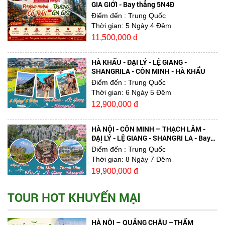
GIA GIỚI - Bay thẳng 5N4Đ
Điểm đến
: Trung Quốc
Thời gian:
5 Ngày 4 Đêm
11,500,000 đ
HÀ KHẨU - ĐẠI LÝ - LỆ GIANG -
SHANGRILA - CÔN MINH - HÀ KHẨU
Điểm đến
: Trung Quốc
Thời gian:
6 Ngày 5 Đêm
12,900,000 đ
HÀ NỘI - CÔN MINH – THẠCH LÂM -
ĐẠI LÝ - LỆ GIANG - SHANGRI LA - Bay
Thẳng
Điểm đến
: Trung Quốc
Thời gian:
8 Ngày 7 Đêm
19,900,000 đ
TOUR HOT KHUYẾN MẠI
HÀ NỘI – QUẢNG CHÂU –THẨM