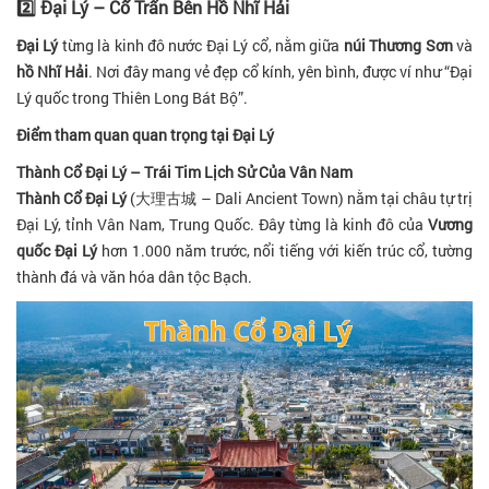
2️⃣ Đại Lý – Cổ Trấn Bên Hồ Nhĩ Hải
Đại Lý
từng là kinh đô nước Đại Lý cổ, nằm giữa
núi Thương Sơn
và
hồ Nhĩ Hải
. Nơi đây mang vẻ đẹp cổ kính, yên bình, được ví như “Đại
Lý quốc trong Thiên Long Bát Bộ”.
Điểm tham quan quan trọng tại Đại Lý
Thành Cổ Đại Lý – Trái Tim Lịch Sử Của Vân Nam
Thành Cổ Đại Lý
(大理古城 – Dali Ancient Town) nằm tại châu tự trị
Đại Lý, tỉnh Vân Nam, Trung Quốc. Đây từng là kinh đô của
Vương
quốc Đại Lý
hơn 1.000 năm trước, nổi tiếng với kiến trúc cổ, tường
thành đá và văn hóa dân tộc Bạch.