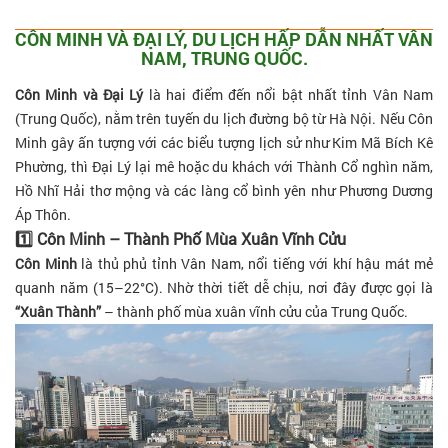
CÔN MINH VÀ ĐẠI LÝ, DU LỊCH HẤP DẪN NHẤT VÂN
NAM, TRUNG QUỐC.
Côn Minh và Đại Lý
là hai điểm đến nổi bật nhất tỉnh Vân Nam
(Trung Quốc), nằm trên tuyến du lịch đường bộ từ Hà Nội. Nếu Côn
Minh gây ấn tượng với các biểu tượng lịch sử như Kim Mã Bích Kê
Phường, thì Đại Lý lại mê hoặc du khách với Thành Cổ nghìn năm,
Hồ Nhĩ Hải thơ mộng và các làng cổ bình yên như Phương Dương
Áp Thôn.
1️⃣ Côn Minh – Thành Phố Mùa Xuân Vĩnh Cửu
Côn Minh
là thủ phủ tỉnh Vân Nam, nổi tiếng với khí hậu mát mẻ
quanh năm (15–22°C). Nhờ thời tiết dễ chịu, nơi đây được gọi là
“Xuân Thành”
– thành phố mùa xuân vĩnh cửu của Trung Quốc.