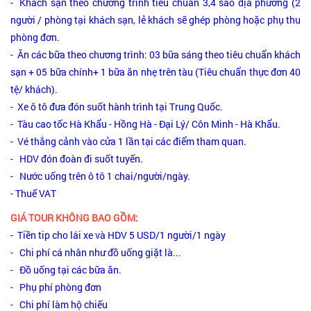
- Khách sạn theo chương trình tiêu chuẩn 3,4 sao địa phương (2
người / phòng tại khách sạn, lẻ khách sẽ ghép phòng hoặc phụ thu
phòng đơn.
- Ăn các bữa theo chương trình: 03 bữa sáng theo tiêu chuẩn khách
sạn + 05 bữa chính+ 1 bữa ăn nhẹ trên tàu (Tiêu chuẩn thực đơn 40
tệ/ khách).
- Xe ô tô đưa đón suốt hành trình tại Trung Quốc.
- Tàu cao tốc Hà Khẩu - Hồng Hà - Đại Lý/ Côn Minh - Hà Khẩu.
- Vé thắng cảnh vào cửa 1 lần tại các điểm tham quan.
- HDV đón đoàn đi suốt tuyến.
- Nước uống trên ô tô 1 chai/người/ngày.
- Thuế VAT
GIÁ TOUR KHÔNG BAO GỒM:
- Tiền tip cho lái xe và HDV 5 USD/1 người/1 ngày
- Chi phí cá nhân như đồ uống giặt là...
- Đồ uống tại các bữa ăn.
- Phụ phí phòng đơn
- Chi phí làm hộ chiếu