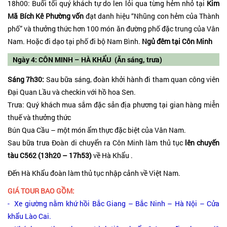
18h00: Buổi tối quý khách tự do len lỏi qua từng hẻm nhỏ tại
Kim
Mã Bích Kê Phường vốn
đạt danh hiệu “Nhũng con hẻm của Thành
phố” và thưởng thức hơn 100 món ăn đường phố đặc trung của Vân
Nam. Hoặc đi dạo tại phố đi bộ Nam Bình.
Ngủ đêm tại Côn Minh
Ngày 4: CÔN MINH – HÀ KHẨU (Ăn sáng, trưa)
Sáng 7h30:
Sau bữa sáng, đoàn khởi hành đi tham quan công viên
Đại Quan Lầu và checkin với hồ hoa Sen.
Trưa: Quý khách mua sắm đặc sản địa phương tại gian hàng miễn
thuế và thưởng thức
Bún Qua Cầu – một món ẩm thực đặc biệt của Vân Nam.
Sau bữa trưa Đoàn di chuyển ra Côn Minh làm thủ tục
lên chuyến
tàu C562 (13h20 – 17h53)
về Hà Khẩu .
Đến Hà Khẩu đoàn làm thủ tục nhập cảnh về Việt Nam.
GIÁ TOUR BAO GỒM:
- Xe giường nằm khứ hồi Bắc Giang – Bắc Ninh – Hà Nội – Cửa
khẩu Lào Cai.