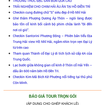
THƯỞNG THỨC ĐẶC SẢN BÚN QUA CẦU
TRẢI NGHIỆM CHO CHIM HẢI ÂU ĂN TẠI HỒ ĐIỀN TRÌ
Checkin cung đường chữ “S” siêu đẹp ở Hồ Nhĩ Hải
Ghé thăm Phượng Dương Áp Thôn – ngôi làng được
bảo tồn cổ kính bối cảnh bộ phim chữa lành “Đi đến
nơi có gió”.
Checkin Santorini Phương Đông – Phiên bản tiểu Địa
Trung Hải view Hồ Nhĩ Hải, ngắm nhìn trọn vẹn Đại Lý
từ trên cao
Tham quan Thành cổ Đại Lý di tích lịch sử cấp 4A của
Trung Quốc.
Lạc bước giữa không gian cổ kính ở Thôn cổ Hải Yến –
dấu ấn 600 năm bên Hồ Đền Trì.
Checkin Kim Mã Bích Kê Phường nổi tiếng tại thủ phủ
Côn Minh.
BÁO GIÁ TOUR TRỌN GÓI
(ÁP DỤNG CHO GHÉP KHÁCH LẺ)