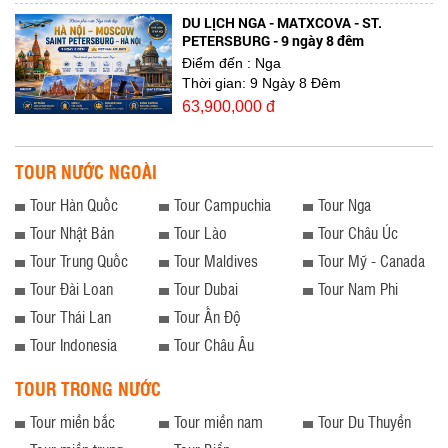
DU LỊCH NGA - MATXCOVA - ST.
PETERSBURG - 9 ngày 8 đêm
Điểm đến
: Nga
Thời gian:
9 Ngày 8 Đêm
63,900,000 đ
TOUR NƯỚC NGOÀI
Tour Hàn Quốc
Tour Campuchia
Tour Nga
Tour Nhật Bản
Tour Lào
Tour Châu Úc
Tour Trung Quốc
Tour Maldives
Tour Mỹ - Canada
Tour Đài Loan
Tour Dubai
Tour Nam Phi
Tour Thái Lan
Tour Ấn Độ
Tour Indonesia
Tour Châu Âu
TOUR TRONG NƯỚC
Tour miền bắc
Tour miền nam
Tour Du Thuyền