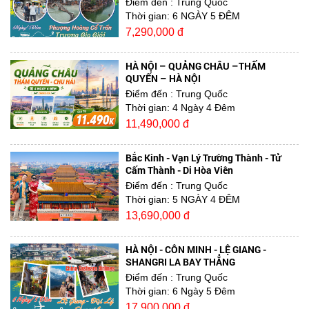
Điểm đến
: Trung Quốc
Thời gian:
6 NGÀY 5 ĐÊM
7,290,000 đ
HÀ NỘI – QUẢNG CHÂU –THẨM
QUYẾN – HÀ NỘI
Điểm đến
: Trung Quốc
Thời gian:
4 Ngày 4 Đêm
11,490,000 đ
Bắc Kinh - Vạn Lý Trường Thành - Tử
Cấm Thành - Di Hòa Viên
Điểm đến
: Trung Quốc
Thời gian:
5 NGÀY 4 ĐÊM
13,690,000 đ
HÀ NỘI - CÔN MINH - LỆ GIANG -
SHANGRI LA BAY THẲNG
Điểm đến
: Trung Quốc
Thời gian:
6 Ngày 5 Đêm
17,900,000 đ