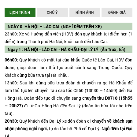
LỊCH TRÌNH
CHÚ Ý
HÌNH ẢNH
ĐÁNH GIÁ
NGÀY 0: HÀ NỘI – LÀO CAI (NGHỈ ĐÊM TRÊN XE)
23h00: Xe và Hướng dẫn viên (HDV) đón quý khách tại điểm hẹn (1
điểm) trong Thành phố Hà Nội, khởi hành đến Lào Cai.
Ngày 1 : HÀ NỘI - LÀO CAI - HÀ KHẨU-ĐẠI LÝ LÝ (Ăn Trưa, tối)
06h00:
Quý khách có mặt tại cửa khẩu Quốc tế Lào Cai, HDV đón
đoàn, giúp đoàn làm thủ tục xuất cảnh sang Trung Quốc. Quý
khách dùng bữa trưa tại Hà Khẩu.
13h00: Sau khi dùng bữa trưa đoàn di chuyển ra ga Hà Khẩu để
làm thủ tục lên chuyến Tàu cao tốc C560 (13h30 – 14h59) đến Ga
Hồng Hà. Đoàn tiếp tục di chuyển sang
chuyến tàu D8718 (15h55
– 20h27)
đi từ Ga Hồng Hà đến Đại Lý (đoàn ăn bữa tối nhẹ trên
tàu).
20h30:
Quý khách đến Đại Lý xe đón đoàn di
chuyển về khách sạn
nhận phòng nghỉ ngơi,
tự do tản bộ Phố cổ Đại Lý.
Ngủ đêm tại Đại
Lý