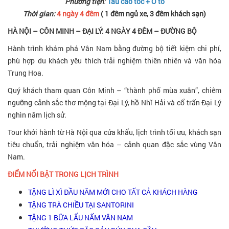
Phương tiện
:
Tàu cao tốc + Ô tô
Thời gian:
4 ngày 4 đêm
( 1 đêm ngủ xe, 3 đêm khách sạn)
HÀ NỘI – CÔN MINH – ĐẠI LÝ: 4 NGÀY 4 ĐÊM – ĐƯỜNG BỘ
Hành trình khám phá Vân Nam bằng đường bộ tiết kiệm chi phí,
phù hợp du khách yêu thích trải nghiệm thiên nhiên và văn hóa
Trung Hoa.
Quý khách tham quan Côn Minh – “thành phố mùa xuân”, chiêm
ngưỡng cảnh sắc thơ mộng tại Đại Lý, hồ Nhĩ Hải và cổ trấn Đại Lý
nghìn năm lịch sử.
Tour khởi hành từ Hà Nội qua cửa khẩu, lịch trình tối ưu, khách sạn
tiêu chuẩn, trải nghiệm văn hóa – cảnh quan đặc sắc vùng Vân
Nam.
ĐIỂM NỔI BẬT TRONG LỊCH TRÌNH
TẶNG LÌ XÌ ĐẦU NĂM MỚI CHO TẤT CẢ KHÁCH HÀNG
TẶNG TRÀ CHIỀU TẠI SANTORINI
TẶNG 1 BỮA LẨU NẤM VÂN NAM