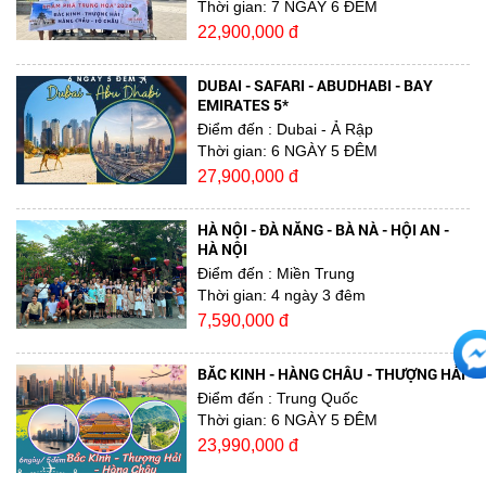
Thời gian:
7 NGÀY 6 ĐÊM
22,900,000 đ
DUBAI - SAFARI - ABUDHABI - BAY
EMIRATES 5*
Điểm đến
: Dubai - Ả Rập
Thời gian:
6 NGÀY 5 ĐÊM
27,900,000 đ
HÀ NỘI - ĐÀ NẴNG - BÀ NÀ - HỘI AN -
HÀ NỘI
Điểm đến
: Miền Trung
Thời gian:
4 ngày 3 đêm
7,590,000 đ
BẮC KINH - HÀNG CHÂU - THƯỢNG HẢI
Điểm đến
: Trung Quốc
Thời gian:
6 NGÀY 5 ĐÊM
23,990,000 đ