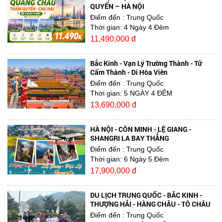
QUYẾN – HÀ NỘI
Điểm đến
: Trung Quốc
Thời gian:
4 Ngày 4 Đêm
11,490,000 đ
Bắc Kinh - Vạn Lý Trường Thành - Tử
Cấm Thành - Di Hòa Viên
Điểm đến
: Trung Quốc
Thời gian:
5 NGÀY 4 ĐÊM
13,690,000 đ
HÀ NỘI - CÔN MINH - LỆ GIANG -
SHANGRI LA BAY THẲNG
Điểm đến
: Trung Quốc
Thời gian:
6 Ngày 5 Đêm
17,900,000 đ
DU LỊCH TRUNG QUỐC - BẮC KINH -
THƯỢNG HẢI - HÀNG CHÂU - TÔ CHÂU
Điểm đến
: Trung Quốc