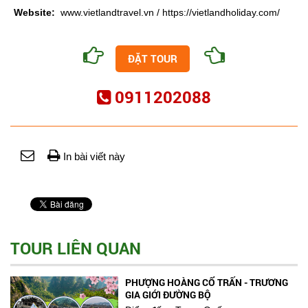
Website:
www.vietlandtravel.vn / https://vietlandholiday.com/
ĐẶT TOUR
0911202088
In bài viết này
TOUR LIÊN QUAN
PHƯỢNG HOÀNG CỔ TRẤN - TRƯƠNG
GIA GIỚI ĐƯỜNG BỘ