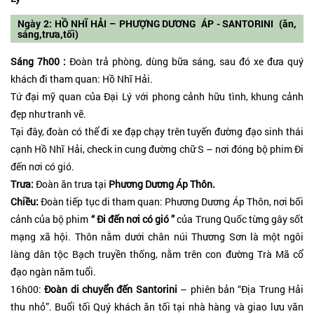
Ngày 2: HỒ NHĨ HẢI – PHƯỢNG DƯƠNG ÁP - SANTORINI (ăn,
sáng,trưa,tối)
Sáng 7h00 :
Đoàn trả phòng, dùng bữa sáng, sau đó xe đưa quý
khách đi tham quan: Hồ Nhĩ Hải.
Tứ đại mỹ quan của Đại Lý với phong cảnh hữu tình, khung cảnh
đẹp như tranh vẽ.
Tại đây, đoàn có thể đi xe đạp chạy trên tuyến đường đạo sinh thái
cạnh Hồ Nhĩ Hải, check in cung đường chữ S – nơi đóng bộ phim Đi
đến nơi có gió.
Trưa:
Đoàn ăn trưa tại
Phương Dương Áp Thôn.
Chiều:
Đoàn tiếp tục di tham quan: Phương Dương Áp Thôn, nơi bối
cảnh của bộ phim
“ Đi đến nơi có gió ”
của Trung Quốc từng gây sốt
mạng xã hội. Thôn nằm dưới chân núi Thương Sơn là một ngôi
làng dân tộc Bạch truyền thống, nằm trên con đường Trà Mã cổ
đạo ngàn năm tuổi.
16h00:
Đoàn di chuyển đến Santorini
– phiên bản “Địa Trung Hải
thu nhỏ”. Buổi tối Quý khách ăn tối tại nhà hàng và giao lưu văn