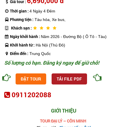
6,690,000 đ
Giá tour :
Thời gian :
4 Ngày 4 Đêm
Phương tiện :
Tàu hỏa, Xe bus,
Khách sạn :
Ngày khởi hành :
Năm 2026 - Đường Bộ ( Ô Tô - Tàu)
Khởi hành từ :
Hà Nội (Thủ Đô)
Điểm đến :
Trung Quốc
Số lượng có hạn. Đăng ký ngay để giữ chỗ!
ĐẶT TOUR
TẢI FILE PDF
0911202088
GIỚI THIỆU
TOUR ĐẠI LÝ – CÔN MINH