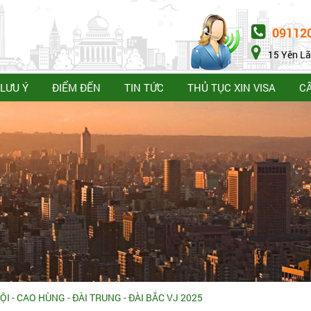
09112
15 Yên Lã
LƯU Ý
ĐIỂM ĐẾN
TIN TỨC
THỦ TỤC XIN VISA
C
ỘI - CAO HÙNG - ĐÀI TRUNG - ĐÀI BẮC VJ 2025