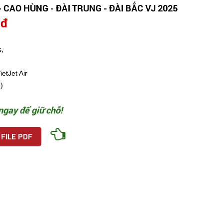
- CAO HÙNG - ĐÀI TRUNG - ĐÀI BẮC VJ 2025
 đ
,
etJet Air
)
ngay để giữ chỗ!
 FILE PDF