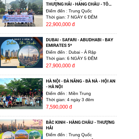
THƯỢNG HẢI - HÀNG CHÂU - TÔ
CHÂU
Điểm đến
: Trung Quốc
Thời gian:
7 NGÀY 6 ĐÊM
22,900,000 đ
DUBAI - SAFARI - ABUDHABI - BAY
EMIRATES 5*
Điểm đến
: Dubai - Ả Rập
Thời gian:
6 NGÀY 5 ĐÊM
27,900,000 đ
HÀ NỘI - ĐÀ NẴNG - BÀ NÀ - HỘI AN
- HÀ NỘI
Điểm đến
: Miền Trung
Thời gian:
4 ngày 3 đêm
7,590,000 đ
BẮC KINH - HÀNG CHÂU - THƯỢNG
HẢI
Điểm đến
: Trung Quốc