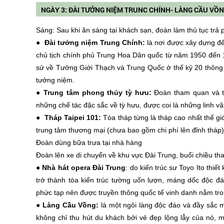
NGÀY 3: ĐÀI TƯỞNG NIỆM TRUNC CHÍNH- LÀNG CẦU VỒNG-
Sáng: Sau khi ăn sáng tại khách sạn, đoàn làm thủ tục trả
● Đài tưởng niệm Trung Chính:
là nơi được xây dựng để 
chủ tịch chính phủ Trung Hoa Dân quốc từ năm 1950 đến 19
sử về Tưởng Giới Thạch và Trung Quốc ở thế kỷ 20 thông qu
tưởng niệm.
● Trung tâm phong thủy tỳ hưu:
Đoàn tham quan và t
những chế tác đặc sắc về tỳ hưu, được coi là những linh vật
● Tháp Taipei 101:
Tòa tháp từng là tháp cao nhất thế g
trung tâm thương mại (chưa bao gồm chi phí lên đỉnh tháp)
Đoàn dùng bữa trưa tại nhà hàng
Đoàn lên xe di chuyển về khu vực Đài Trung, buổi chiều t
● Nhà hát opera Đài Trung
: do kiến trúc sư Toyo Ito thiết
trở thành tòa kiến trúc tường uốn lượn, máng dốc độc đáo
phức tạp nên được truyền thông quốc tế vinh danh nằm tron
● Làng Cầu Vồng:
là một ngôi làng độc đáo và đầy sắc 
không chỉ thu hút du khách bởi vẻ đẹp lộng lẫy của nó, 