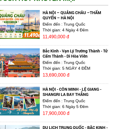
HÀ NỘI – QUẢNG CHÂU –THẨM
QUYẾN – HÀ NỘI
Điểm đến
: Trung Quốc
Thời gian:
4 Ngày 4 Đêm
11,490,000 đ
Bắc Kinh - Vạn Lý Trường Thành - Tử
Cấm Thành - Di Hòa Viên
Điểm đến
: Trung Quốc
Thời gian:
5 NGÀY 4 ĐÊM
13,690,000 đ
HÀ NỘI - CÔN MINH - LỆ GIANG -
SHANGRI LA BAY THẲNG
Điểm đến
: Trung Quốc
Thời gian:
6 Ngày 5 Đêm
17,900,000 đ
DU LỊCH TRUNG QUỐC - BẮC KINH -