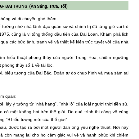
 ĐÀI TRUNG (Ăn Sáng, Trưa, Tối)
 phòng và di chuyển ghé thăm:
tưởng nhớ nhà lãnh đạo quân sự và chính trị đã từng giữ vai trò
75, cũng là vị tổng thống đầu tiên của Đài Loan. Khám phá lịch
a các bức ảnh, tranh vẽ và thiết kế kiến trúc tuyệt vời của nhà
ìm hiểu thuật phong thủy của người Trung Hoa, chiêm ngưỡng
 phong thủy số 1 về tài lộc.
iới, biểu tượng của Đài Bắc. Đoàn tự do chụp hình và mua sắm tại
ham quan:
 kế, lấy ý tưởng từ “nhà hang”, “nhà lỗ” của loài người thời tiền sử,
 có một không hai trên thế giới. Do quá trình thi công vô cùng
g “9 biểu tượng mới của thế giới”.
màu, được tạo ra bởi một người đàn ông yêu nghệ thuật. Nơi này
mà còn mang lại cho họ cảm giác vui vẻ và hạnh phúc khi chiêm