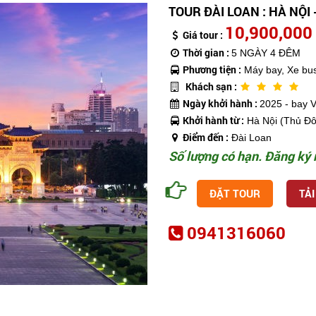
TOUR ĐÀI LOAN : HÀ NỘI 
10,900,000
Giá tour :
Thời gian :
5 NGÀY 4 ĐÊM
Phương tiện :
Máy bay, Xe bus
Khách sạn :
Ngày khởi hành :
2025 - bay Vi
Khởi hành từ :
Hà Nội (Thủ Đô
Điểm đến :
Đài Loan
Số lượng có hạn. Đăng ký 
ĐẶT TOUR
TẢI
0941316060