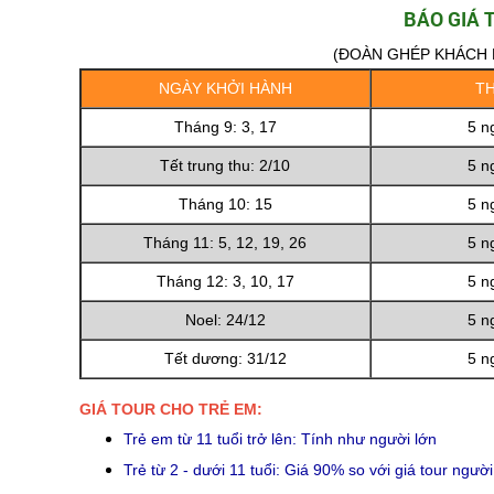
BÁO GIÁ 
(ĐOÀN GHÉP KHÁCH 
NGÀY KHỞI HÀNH
TH
Tháng 9: 3, 17
5 n
Tết trung thu: 2/10
5 n
Tháng 10: 15
5 n
Tháng 11: 5, 12, 19, 26
5 n
Tháng 12: 3, 10, 17
5 n
Noel: 24/12
5 n
Tết dương: 31/12
5 n
GIÁ TOUR CHO TRẺ EM:
Trẻ em từ 11 tuổi trở lên: Tính như người lớn
Trẻ từ 2 - dưới 11 tuổi: Giá 90% so với giá tour ngư