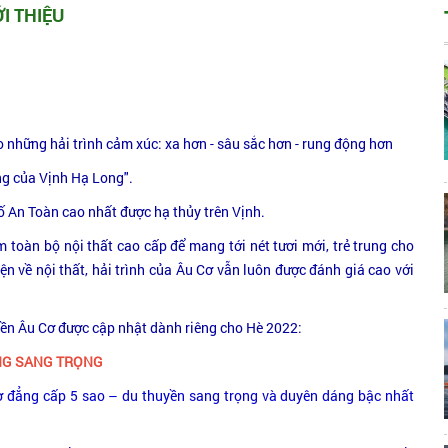
ỚI THIỆU
o những hải trình cảm xúc: xa hơn - sâu sắc hơn - rung động hơn
ng của Vịnh Hạ Long".
Số An Toàn cao nhất được hạ thủy trên Vịnh.
toàn bộ nội thất cao cấp để mang tới nét tươi mới, trẻ trung cho
n về nội thất, hải trình của Âu Cơ vẫn luôn được đánh giá cao với
yền Âu Cơ được cập nhật dành riêng cho Hè 2022:
ÒNG SANG TRỌNG
ơ đẳng cấp 5 sao – du thuyền sang trọng và duyên dáng bậc nhất