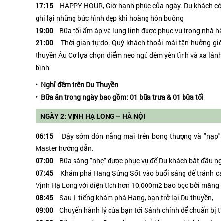
17:15
HAPPY HOUR, Giờ hạnh phúc của ngày. Du khách có th
ghi lại những bức hình đẹp khi hoàng hôn buông
19:00
Bữa tối ấm áp và lung linh được phục vụ trong nhà h
21:00
Thời gian tự do. Quý khách thoải mái tận hưởng giờ
thuyền Âu Cơ lựa chọn điểm neo ngủ đêm yên tĩnh và xa lánh
bình
• Nghỉ đêm trên Du Thuyền
• Bữa ăn trong ngày bao gồm: 01 bữa trưa & 01 bữa tối
NGÀY 2: VỊNH HẠ LONG – HÀ NỘI
06:15
Dậy sớm đón nắng mai trên bong thượng và "nạp" khí
Master hướng dẫn.
07:00
Bữa sáng "nhẹ" được phục vụ để Du khách bắt đầu ng
07:45
Khám phá Hang Sửng Sốt vào buổi sáng để tránh các 
Vịnh Hạ Long với diện tích hơn 10,000m2 bao bọc bởi măng 
08:45
Sau 1 tiếng khám phá Hang, bạn trở lại Du thuyền,
09:00
Chuyển hành lý của bạn tới Sảnh chính để chuẩn bị t