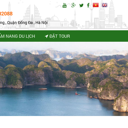
02088
ng , Quận Đống Đa , Hà Nội
ẨM NANG DU LỊCH
ĐẶT TOUR