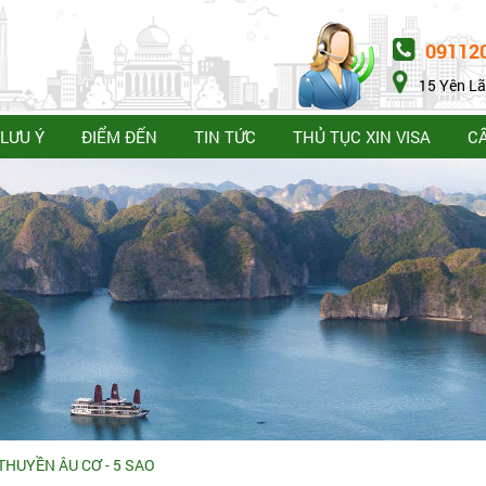
09112
15 Yên Lã
LƯU Ý
ĐIỂM ĐẾN
TIN TỨC
THỦ TỤC XIN VISA
C
THUYỀN ÂU CƠ - 5 SAO