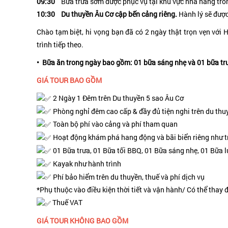
09:30
Bữa trưa sớm được phục vụ tại khu vực nhà hàng trong
10:30
Du thuyền Âu Cơ cập bến cảng riêng.
Hành lý sẽ đượ
Chào tạm biệt, hi vọng bạn đã có 2 ngày thật trọn vẹn với
trình tiếp theo.
• Bữa ăn trong ngày bao gồm: 01 bữa sáng nhẹ và 01 bữa t
GIÁ TOUR BAO GỒM
2 Ngày 1 Đêm trên Du thuyền 5 sao Âu Cơ
Phòng nghỉ đêm cao cấp & đầy đủ tiện nghi trên du thu
Toàn bộ phí vào cảng và phí tham quan
Hoạt động khám phá hang động và bãi biển riêng như t
01 Bữa trưa, 01 Bữa tối BBQ, 01 Bữa sáng nhẹ, 01 Bữa 
Kayak như hành trình
Phí bảo hiểm trên du thuyền, thuế và phí dịch vụ
*Phụ thuộc vào điều kiện thời tiết và vận hành/ Có thể thay
Thuế VAT
GIÁ TOUR KHÔNG BAO GỒM