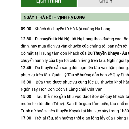
LỊCH TRÌNH
CHÚ Ý
NGÀY 1: HÀ NỘI – VỊNH HẠ LONG
09:00
Khách di chuyển từ Hà Nội xuống Hạ Long
12:30
Di chuyển từ Hà Nội tới Hạ Long
theo đường cao tốc 
đình, hay mua dịch vụ vận chuyển của chúng tôi bạn
nên rời 
Có mặt tại Trung tâm đón khách của
Du Thuyền Bhaya - Âu 
chuyển hành lý của bạn tới cabin riêng trên tàu. Nghỉ ngơi tạ
12:45
Du thuyền sẵn sàng đón bạn lên tầu và nhận phòng, 
phục vụ trên tầu. Quản Lý Tàu sẽ hướng dẫn bạn về Quy Định
13:00
Bữa trưa được phục vụ cùng lúc Du thuyền khởi hàn
Ngón Tay, Hòn Con Cóc và Làng chài Cửa Vạn
15:00
Tầu thả neo gần khu vực đảoTitov để quý khách tắ
muốn leo tới đỉnh Titov). Sau thời gian tắm biển, tầu nhổ 
Trinh nữ hoặc chèo thuyền Kayak tại khu vực này trong 1h30
17:00
Trở lại tầu, tận hưởng thời gian lộng lẫy của Hoàng H