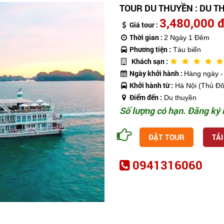
TOUR DU THUYỀN : DU TH
3,480,000 
Giá tour :
Thời gian :
2 Ngày 1 Đêm
Phương tiện :
Tàu biển
Khách sạn :
Ngày khởi hành :
Hàng ngày - 
Khởi hành từ :
Hà Nội (Thủ Đô
Điểm đến :
Du thuyền
Số lượng có hạn. Đăng ký 
ĐẶT TOUR
TẢI
0941316060