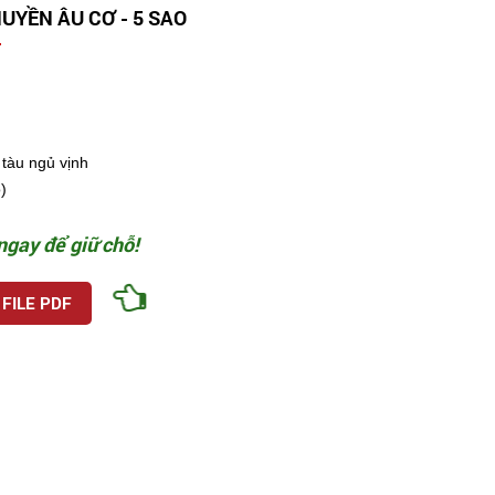
UYỀN ÂU CƠ - 5 SAO
đ
tàu ngủ vịnh
)
ngay để giữ chỗ!
 FILE PDF