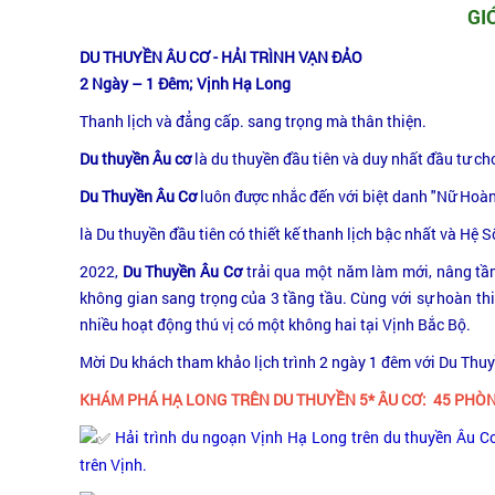
GI
DU THUYỀN ÂU CƠ - HẢI TRÌNH VẠN ĐẢO
2 Ngày – 1 Đêm; Vịnh Hạ Long
Thanh lịch và đẳng cấp. sang trọng mà thân thiện.
Du thuyền Âu cơ
là du thuyền đầu tiên và duy nhất đầu tư ch
Du Thuyền Âu Cơ
luôn được nhắc đến với biệt danh "Nữ Hoà
là Du thuyền đầu tiên có thiết kế thanh lịch bậc nhất và Hệ 
2022,
Du Thuyền Âu Cơ
trải qua một năm làm mới, nâng tầm 
không gian sang trọng của 3 tầng tầu. Cùng với sự hoàn thiệ
nhiều hoạt động thú vị có một không hai tại Vịnh Bắc Bộ.
Mời Du khách tham khảo lịch trình 2 ngày 1 đêm với Du Thu
KHÁM PHÁ HẠ LONG TRÊN DU THUYỀN 5* ÂU CƠ: 45 PH
Hải trình du ngoạn Vịnh Hạ Long trên du thuyền Âu C
trên Vịnh.