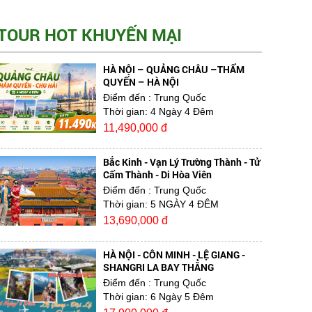
TOUR HOT KHUYẾN MẠI
HÀ NỘI – QUẢNG CHÂU –THẨM
QUYẾN – HÀ NỘI
Điểm đến
: Trung Quốc
Thời gian:
4 Ngày 4 Đêm
11,490,000 đ
Bắc Kinh - Vạn Lý Trường Thành - Tử
Cấm Thành - Di Hòa Viên
Điểm đến
: Trung Quốc
Thời gian:
5 NGÀY 4 ĐÊM
13,690,000 đ
HÀ NỘI - CÔN MINH - LỆ GIANG -
SHANGRI LA BAY THẲNG
Điểm đến
: Trung Quốc
Thời gian:
6 Ngày 5 Đêm