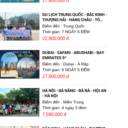
17,900,000 đ
DU LỊCH TRUNG QUỐC - BẮC KINH -
THƯỢNG HẢI - HÀNG CHÂU - TÔ
CHÂU
Điểm đến
: Trung Quốc
Thời gian:
7 NGÀY 6 ĐÊM
22,900,000 đ
DUBAI - SAFARI - ABUDHABI - BAY
EMIRATES 5*
Điểm đến
: Dubai - Ả Rập
Thời gian:
6 NGÀY 5 ĐÊM
27,900,000 đ
HÀ NỘI - ĐÀ NẴNG - BÀ NÀ - HỘI AN
- HÀ NỘI
Điểm đến
: Miền Trung
Thời gian:
4 ngày 3 đêm
7,590,000 đ