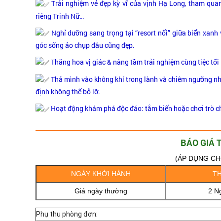
Trải nghiệm vẻ đẹp kỳ vĩ của vịnh Hạ Long, tham qua
riêng Trinh Nữ…
Nghỉ dưỡng sang trọng tại “resort nổi” giữa biển xanh
góc sống ảo chụp đâu cũng đẹp.
Thăng hoa vị giác & nâng tầm trải nghiệm cùng tiệc tố
Thả mình vào không khí trong lành và chiêm ngưỡng nh
định không thể bỏ lỡ.
Hoạt động khám phá độc đáo: tắm biển hoặc chơi trò ch
BÁO GIÁ 
(ÁP DỤNG CH
NGÀY KHỞI HÀNH
TH
Giá ngày thường
2 N
Phụ thu phòng đơn: