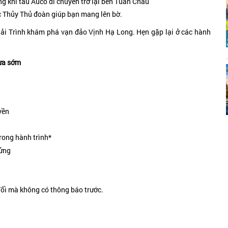
 khi tàu Auco di chuyển trở lại bến Tuần Châu
c Thủy Thủ đoàn giúp bạn mang lên bờ.
 Hải Trình khám phá vạn đảo Vịnh Hạ Long. Hẹn gặp lại ở các hành
rưa sớm
yền
rong hành trình*
lửng
 đổi mà không có thông báo trước.