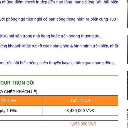
n những điểm check-in đẹp đến nao lòng: hang Sửng Sốt, bãi biển
 với phòng ngủ tiện nghi có ban công riêng nhìn ra biển cùng 1001
i BBQ hải sản trong nhà hàng hoặc trên boong thượng tàu.
ững khoảnh khắc rực rỡ của hoàng hôn & bình minh trên biển, nhất
ơi trên bãi biển riêng, chèo thuyền kayak, thăm quan hang động…
TOUR TRỌN GÓI
O GHÉP KHÁCH LẺ)
ỜI GIAN
GIÁ TOUR
gày 1 Đêm
3,480,000 VNĐ
1,650,000 VNĐ