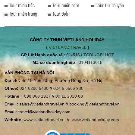
Tour miền bắc
Tour miền nam
Tour Du Thuyền
Tour miền trung
Tour Biển
CÔNG TY TNHH VIETLAND HOLIDAY
(
VIETLAND TRAVEL
)
GP Lữ Hành quốc tế
:
01-516 / TCDL-GPLHQT
Mã số doanh nghiệp
:
0104113015
VĂN PHÒNG TẠI HÀ NỘI
Địa chỉ:
Số 15 Yên Lãng, Phường Đống Đa, Hà Nội
Office:
024 6296 5430
//
024 6 6565 988
Hotline
:
098 868 1927
//
09 11 2020 88
Email
: sales@vietlandtravel.vn // booking@vietlandtravel.vn
Email:
travel@vietlandholiday.com
Website
:
www.vietlandtravel.vn
//
www.vietlandholiday.com