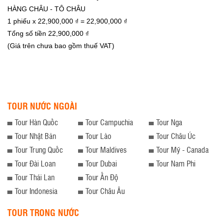
HÀNG CHÂU - TÔ CHÂU
1
phiếu x
22,900,000
₫ =
22,900,000
₫
Tổng số tiền
22,900,000
₫
(Giá trên chưa bao gồm thuế VAT)
TOUR NƯỚC NGOÀI
Tour Hàn Quốc
Tour Campuchia
Tour Nga
Tour Nhật Bản
Tour Lào
Tour Châu Úc
Tour Trung Quốc
Tour Maldives
Tour Mỹ - Canada
Tour Đài Loan
Tour Dubai
Tour Nam Phi
Tour Thái Lan
Tour Ấn Độ
Tour Indonesia
Tour Châu Âu
TOUR TRONG NƯỚC