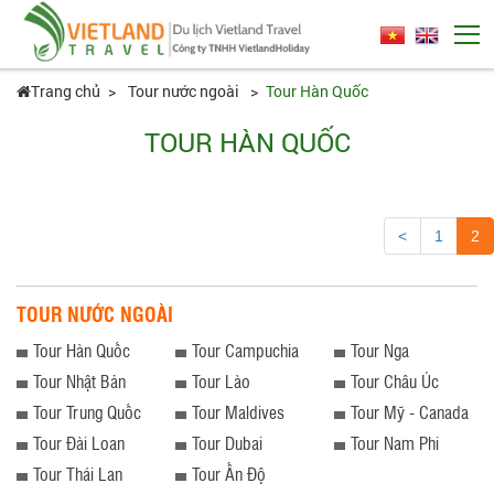
Trang chủ
Tour nước ngoài
Tour Hàn Quốc
TOUR HÀN QUỐC
<
1
2
TOUR NƯỚC NGOÀI
Tour Hàn Quốc
Tour Campuchia
Tour Nga
Tour Nhật Bản
Tour Lào
Tour Châu Úc
Tour Trung Quốc
Tour Maldives
Tour Mỹ - Canada
Tour Đài Loan
Tour Dubai
Tour Nam Phi
Tour Thái Lan
Tour Ấn Độ