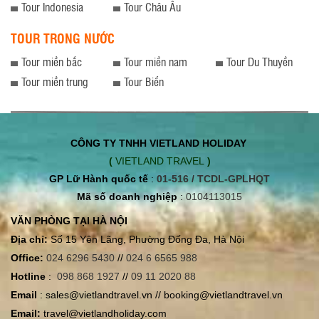
Tour Indonesia
Tour Châu Âu
TOUR TRONG NƯỚC
Tour miền bắc
Tour miền nam
Tour Du Thuyền
Tour miền trung
Tour Biển
CÔNG TY TNHH VIETLAND HOLIDAY
(
VIETLAND TRAVEL
)
GP Lữ Hành quốc tế
:
01-516 / TCDL-GPLHQT
Mã số doanh nghiệp
:
0104113015
VĂN PHÒNG TẠI HÀ NỘI
Địa chỉ:
Số 15 Yên Lãng, Phường Đống Đa, Hà Nội
Office:
024 6296 5430
//
024 6 6565 988
Hotline
:
098 868 1927
//
09 11 2020 88
Email
: sales@vietlandtravel.vn // booking@vietlandtravel.vn
Email:
travel@vietlandholiday.com